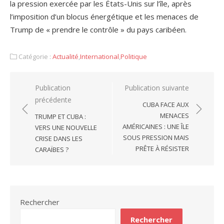
la pression exercée par les États-Unis sur l’île, après
l’imposition d’un blocus énergétique et les menaces de
Trump de « prendre le contrôle » du pays caribéen.
Catégorie :
Actualité
,
International
,
Politique
Navigation
Publication
Publication suivante
précédente
de
CUBA FACE AUX
l’article
MENACES
TRUMP ET CUBA :
AMÉRICAINES : UNE ÎLE
VERS UNE NOUVELLE
SOUS PRESSION MAIS
CRISE DANS LES
PRÊTE À RÉSISTER
CARAÏBES ?
Rechercher
Rechercher