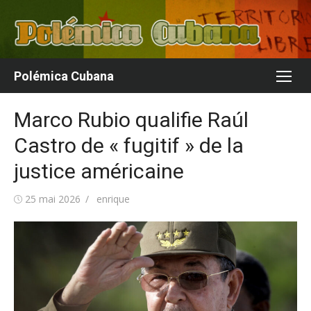
Aller
au
contenu
Polémica Cubana
Marco Rubio qualifie Raúl
Castro de « fugitif » de la
justice américaine
Publié
Auteur/autrice
25 mai 2026
enrique
le