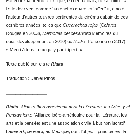
Facebook la première critique, en néerlandais, de son film : «
Ils le décrivent comme “un chef-d’œuvre kafkaïen” », a noté
l’auteur d’autres œuvres pertinentes du cinéma cubain de ces
dernières années, telles que
Cucarachas rojas
(Cafards
Rouges en 2003),
Memorias del desarrollo
(Mémoires du
sous-développement en 2010) ou
Nadie
(Personne en 2017).
« Merci à tous ceux qui y participent. »
Texte publié sur le site
Rialta
Traduction : Daniel Pinós
_________________
Rialta
,
Alianza Iberoamericana para la Literatura, las Artes y el
Pensamiento
(Alliance ibéro-américaine pour la littérature, les
arts et la pensée) est une association civile à but non lucratif
basée à Querétaro, au Mexique, dont l’objectif principal est la