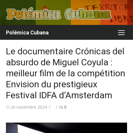
Aller
au
contenu
Polémica Cubana
Le documentaire Crónicas del
absurdo de Miguel Coyula :
meilleur film de la compétition
Envision du prestigieux
Festival IDFA d’Amsterdam
Publié
Auteur/autrice
26 novembre 2024
0
le