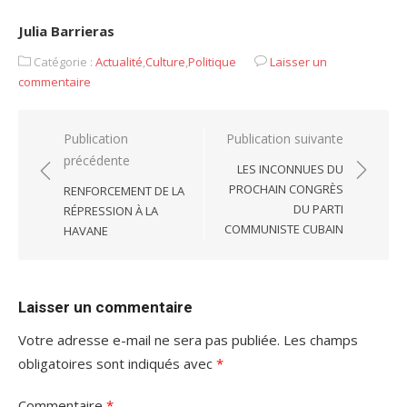
.
Julia Barrieras
Catégorie :
Actualité
,
Culture
,
Politique
Laisser un
commentaire
Navigation
Publication
Publication suivante
précédente
de
LES INCONNUES DU
l’article
PROCHAIN CONGRÈS
RENFORCEMENT DE LA
DU PARTI
RÉPRESSION À LA
COMMUNISTE CUBAIN
HAVANE
Laisser un commentaire
Votre adresse e-mail ne sera pas publiée.
Les champs
obligatoires sont indiqués avec
*
Commentaire
*