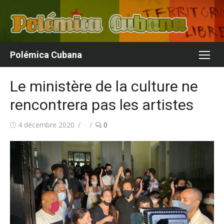
Aller
au
contenu
Polémica Cubana
Le ministère de la culture ne
rencontrera pas les artistes
Publié
Auteur/autrice
4 décembre 2020
0
le