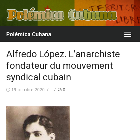
Aller
au
contenu
Polémica Cubana
Alfredo López. L’anarchiste
fondateur du mouvement
syndical cubain
Publié
Auteur/autrice
19 octobre 2020
0
le