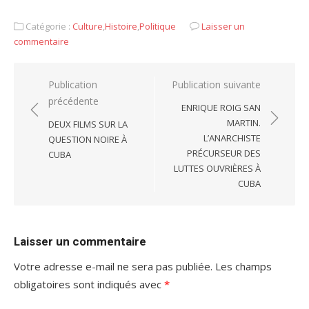
Catégorie :
Culture
,
Histoire
,
Politique
Laisser un
commentaire
Navigation
Publication
Publication suivante
précédente
de
ENRIQUE ROIG SAN
l’article
MARTIN.
DEUX FILMS SUR LA
L’ANARCHISTE
QUESTION NOIRE À
PRÉCURSEUR DES
CUBA
LUTTES OUVRIÈRES À
CUBA
Laisser un commentaire
Votre adresse e-mail ne sera pas publiée.
Les champs
obligatoires sont indiqués avec
*