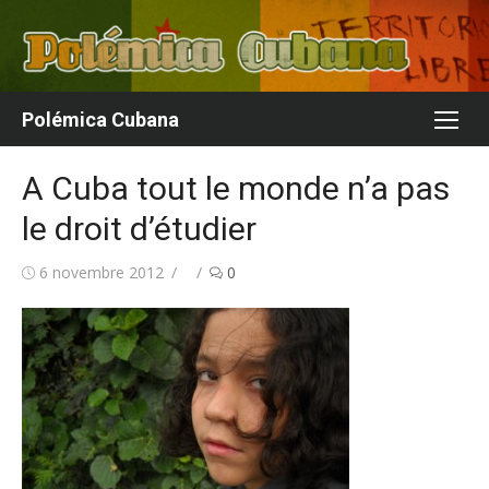
Aller
au
contenu
Polémica Cubana
A Cuba tout le monde n’a pas
le droit d’étudier
Publié
Auteur/autrice
6 novembre 2012
0
le