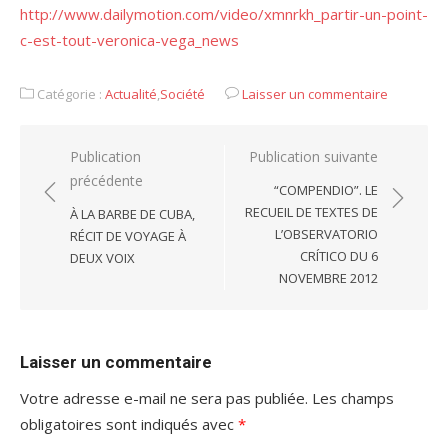
http://www.dailymotion.com/video/xmnrkh_partir-un-point-
c-est-tout-veronica-vega_news
Catégorie :
Actualité
,
Société
Laisser un commentaire
Navigation
Publication
Publication suivante
précédente
de
“COMPENDIO”. LE
l’article
RECUEIL DE TEXTES DE
À LA BARBE DE CUBA,
L’OBSERVATORIO
RÉCIT DE VOYAGE À
CRÍTICO DU 6
DEUX VOIX
NOVEMBRE 2012
Laisser un commentaire
Votre adresse e-mail ne sera pas publiée.
Les champs
obligatoires sont indiqués avec
*