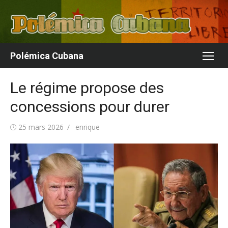
Aller
au
contenu
Polémica Cubana
Le régime propose des
concessions pour durer
Publié
Auteur/autrice
25 mars 2026
enrique
le