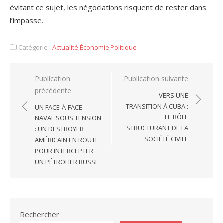
évitant ce sujet, les négociations risquent de rester dans
l’impasse.
Catégorie :
Actualité
,
Économie
,
Politique
Navigation
Publication
Publication suivante
précédente
de
VERS UNE
l’article
TRANSITION À CUBA :
UN FACE-À-FACE
LE RÔLE
NAVAL SOUS TENSION
STRUCTURANT DE LA
: UN DESTROYER
SOCIÉTÉ CIVILE
AMÉRICAIN EN ROUTE
POUR INTERCEPTER
UN PÉTROLIER RUSSE
Rechercher