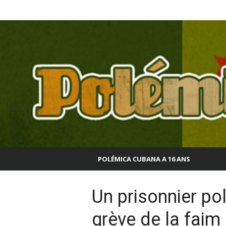
Aller
Polémica Cubana
au
contenu
POLÉMICA CUBANA A 16 ANS
Un prisonnier po
grève de la faim