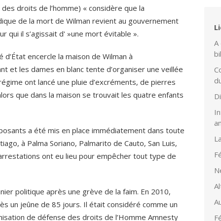
des droits de l’homme) « considère que la
ridique de la mort de Wilman revient au gouvernement
L
r qui il s’agissait d' »une mort évitable ».
A 
bi
rité d’État encercle la maison de Wilman à
 et les dames en blanc tente d’organiser une veillée
Co
d
régime ont lancé une pluie d’excréments, de pierres
alors que dans la maison se trouvait les quatre enfants
D
In
a
opposants a été mis en place immédiatement dans toute
L
ntiago, à Palma Soriano, Palmarito de Cauto, San Luis,
Fé
restations ont eu lieu pour empêcher tout type de
N
Al
nier politique après une grève de la faim. En 2010,
Au
ès un jeûne de 85 jours. Il était considéré comme un
ganisation de défense des droits de l’Homme Amnesty
Fé