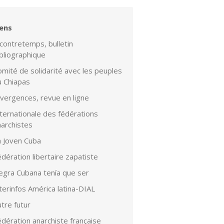
iens
contretemps, bulletin
bliographique
mité de solidarité avec les peuples
u Chiapas
ivergences, revue en ligne
ternationale des fédérations
narchistes
a Joven Cuba
dération libertaire zapatiste
egra Cubana tenía que ser
terinfos América latina-DIAL
tre futur
dération anarchiste française