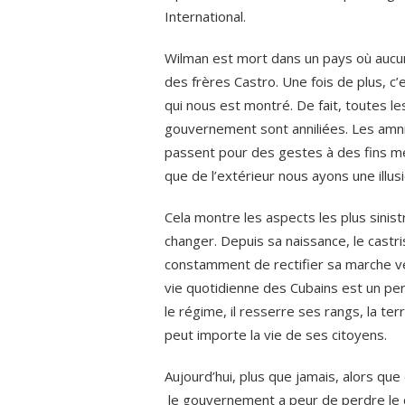
International.
Wilman est mort dans un pays où aucu
des frères Castro. Une fois de plus, c’
qui nous est montré. De fait, toutes l
gouvernement sont anniliées. Les amnis
passent pour des gestes à des fins mé
que de l’extérieur nous ayons une illu
Cela montre les aspects les plus sinis
changer. Depuis sa naissance, le castri
constamment de rectifier sa marche vers
vie quotidienne des Cubains est un p
le régime, il resserre ses rangs, la ter
peut importe la vie de ses citoyens.
Aujourd’hui, plus que jamais, alors que
le gouvernement a peur de perdre le co