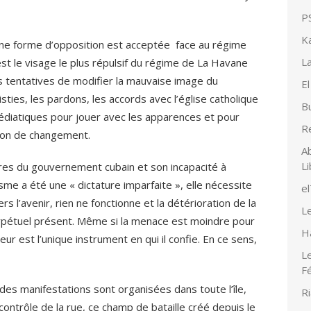
PS
K
ne forme d’opposition est acceptée face au régime
La
est le visage le plus répulsif du régime de La Havane
es tentatives de modifier la mauvaise image du
El
ties, les pardons, les accords avec l’église catholique
Bu
diatiques pour jouer avec les apparences et pour
R
sion de changement.
Ab
Li
tres du gouvernement cubain et son incapacité à
sme a été une « dictature imparfaite », elle nécessite
e
 l’avenir, rien ne fonctionne et la détérioration de la
Le
erpétuel présent. Même si la menace est moindre pour
H
reur est l’unique instrument en qui il confie. En ce sens,
Le
F
 des manifestations sont organisées dans toute l’île,
Ri
ntrôle de la rue, ce champ de bataille créé depuis le