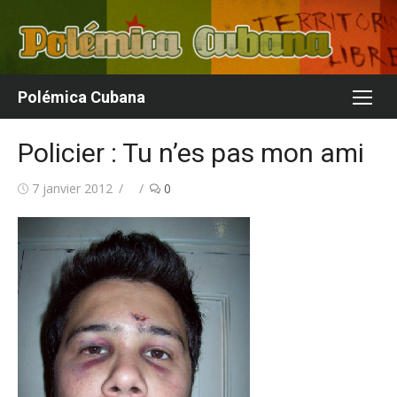
Aller
au
contenu
Polémica Cubana
Policier : Tu n’es pas mon ami
Publié
Auteur/autrice
7 janvier 2012
0
le