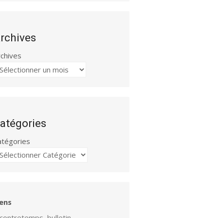
rchives
rchives
atégories
atégories
iens
contretemps, bulletin