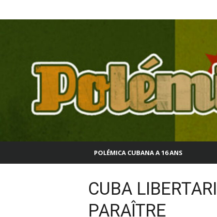
Aller
Polémica Cubana
au
contenu
POLÉMICA CUBANA A 16 ANS
CUBA LIBERTARI
PARAÎTRE