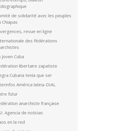
bliographique
mité de solidarité avec les peuples
u Chiapas
ivergences, revue en ligne
ternationale des fédérations
narchistes
a Joven Cuba
dération libertaire zapatiste
egra Cubana tenía que ser
terinfos América latina-DIAL
tre futur
dération anarchiste française
I. Agencia de noticias
aos en la red