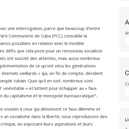
A
avec une interrogation, parce que beaucoup d’entre
A
Parti Communiste de Cuba (PCC) consolide la
narios possibles en relation avec le modèle
les défis que cela pose pour un renouveau socialiste
bats ont suscité des attentes, mais aussi nombreux
expérimentation de ce qu’ont vécu les générations
C
éternels vieillards » qui, en fin de compte, décident
peuple cubain. Quoi qu’il en soit, nombreux sont
C
' »inévitable » et luttent pour échapper au « faux
on du capitalisme et le monopole bureaucratique
”.
de soutien à ceux qui dénoncent ce faux dilemme et
s un socialisme dans la liberté, nous reproduisons des
L
itique, en exposant leurs aspirations et leurs
A 