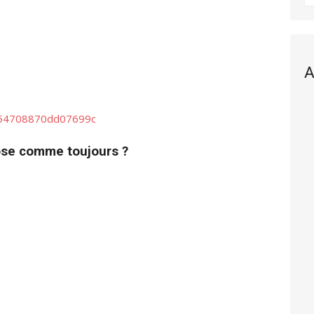
A
054708870dd07699c
ose comme toujours ?