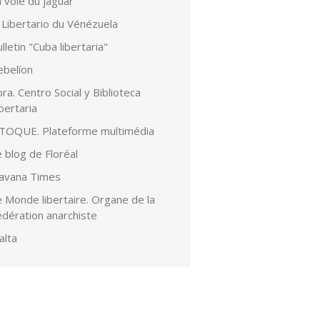
 voie du jaguar
 Libertario du Vénézuela
lletin "Cuba libertaria"
ebelíon
ra. Centro Social y Biblioteca
bertaria
lTOQUE. Plateforme multimédia
 blog de Floréal
avana Times
 Monde libertaire. Organe de la
édération anarchiste
alta