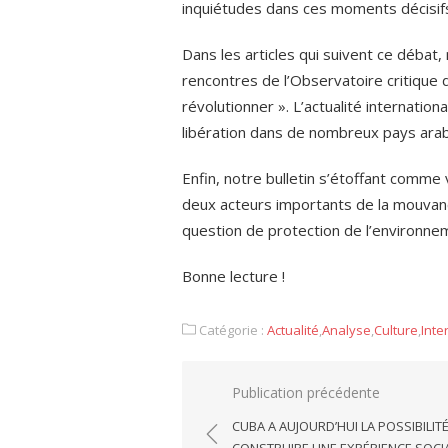
inquiétudes dans ces moments décisifs
Dans les articles qui suivent ce débat, 
rencontres de l’Observatoire critique d
révolutionner ». L’actualité internati
libération dans de nombreux pays arab
Enfin, notre bulletin s’étoffant comme
deux acteurs importants de la mouvanc
question de protection de l’environnem
Bonne lecture !
Catégorie :
Actualité
,
Analyse
,
Culture
,
Inte
Navigation
Publication précédente
de
CUBA A AUJOURD’HUI LA POSSIBILIT
CONSTRUIRE UNE EXPÉRIENCE SOCI