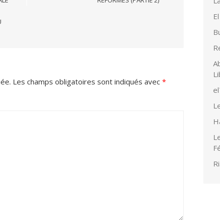
La
El
U
Bu
R
Ab
Li
iée.
Les champs obligatoires sont indiqués avec
*
e
Le
H
Le
F
Ri