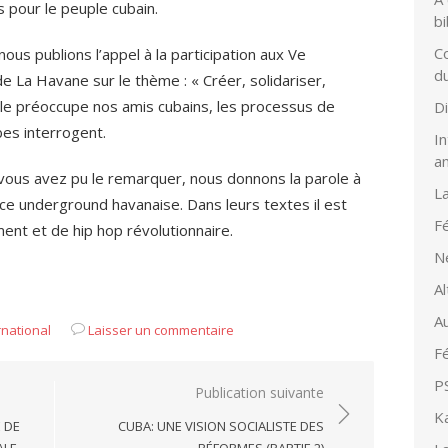
 pour le peuple cubain.
bi
Co
nous publions l’appel à la participation aux Ve
d
e La Havane sur le thème : « Créer, solidariser,
onale préoccupe nos amis cubains, les processus de
D
es interrogent.
In
a
 vous avez pu le remarquer, nous donnons la parole à
L
e underground havanaise. Dans leurs textes il est
Fé
ent et de hip hop révolutionnaire.
N
Al
Au
rnational
Laisser un commentaire
Fé
PS
Publication suivante
K
É DE
CUBA: UNE VISION SOCIALISTE DES
ALE
RÉFORMES (PARTIE 2)