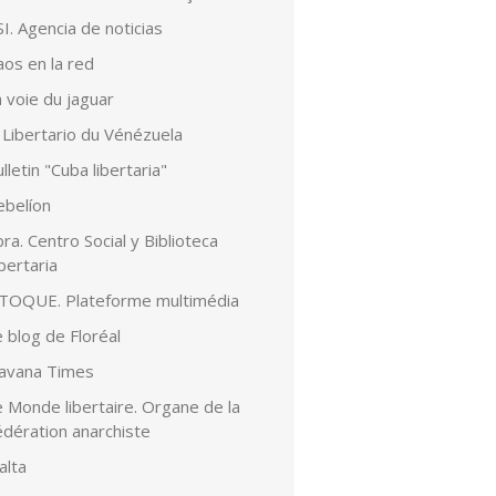
I. Agencia de noticias
aos en la red
 voie du jaguar
 Libertario du Vénézuela
lletin "Cuba libertaria"
ebelíon
ra. Centro Social y Biblioteca
bertaria
lTOQUE. Plateforme multimédia
 blog de Floréal
avana Times
 Monde libertaire. Organe de la
édération anarchiste
alta