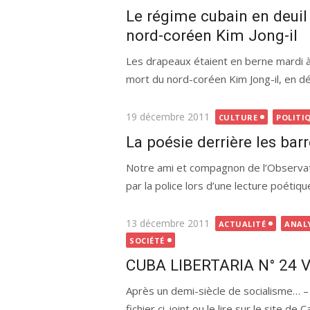
le
Le régime cubain en deuil 
nord-coréen Kim Jong-il
Les drapeaux étaient en berne mardi à C
mort du nord-coréen Kim Jong-il, en d
Publié
19 décembre 2011
CULTURE
POLITI
le
La poésie derrière les bar
Notre ami et compagnon de l’Observato
par la police lors d’une lecture poétiqu
Publié
13 décembre 2011
ACTUALITÉ
ANAL
le
SOCIÉTÉ
CUBA LIBERTARIA N° 24 
Après un demi-siècle de socialisme… –
fichier ci-joint ou le lire sur le site de C