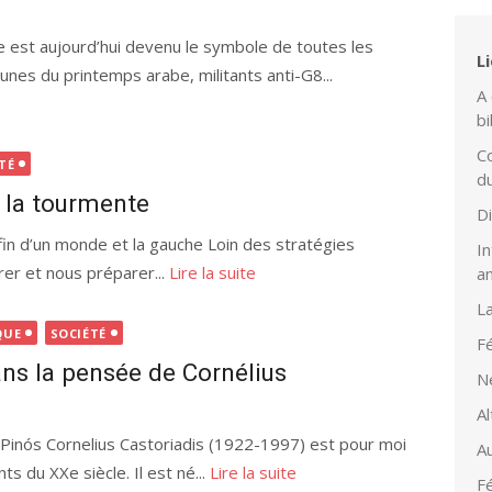
ue est aujourd’hui devenu le symbole de toutes les
L
eunes du printemps arabe, militants anti-G8...
A 
bi
Co
TÉ
d
e la tourmente
D
a fin d’un monde et la gauche Loin des stratégies
In
vrer et nous préparer...
Lire la suite
a
L
QUE
SOCIÉTÉ
Fé
ns la pensée de Cornélius
N
Al
 Pinós Cornelius Castoriadis (1922-1997) est pour moi
Au
ts du XXe siècle. Il est né...
Lire la suite
Fé