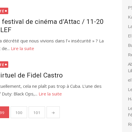
PS
TÉ
K
e festival de cinéma d’Attac / 11-20
La
CLEF
El
a décrété que nous vivions dans l’« insécurité » ? La
Bu
 de...
Lire la suite
R
Ab
TÉ
Li
irtuel de Fidel Castro
e
uellement, cela ne plaît pas trop à Cuba. L’une des
Le
 Duty: Black Ops,...
Lire la suite
H
Le
99
100
101
→
F
Ri