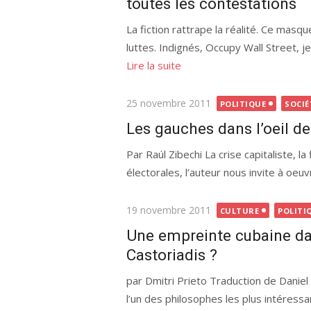
toutes les contestations
La fiction rattrape la réalité. Ce masq
luttes. Indignés, Occupy Wall Street, j
Lire la suite
Publié
25 novembre 2011
POLITIQUE
SOCIÉ
le
Les gauches dans l’oeil d
Par Raúl Zibechi La crise capitaliste, l
électorales, l’auteur nous invite à oeu
Publié
19 novembre 2011
CULTURE
POLITI
le
Une empreinte cubaine da
Castoriadis ?
par Dmitri Prieto Traduction de Daniel
l’un des philosophes les plus intéressan