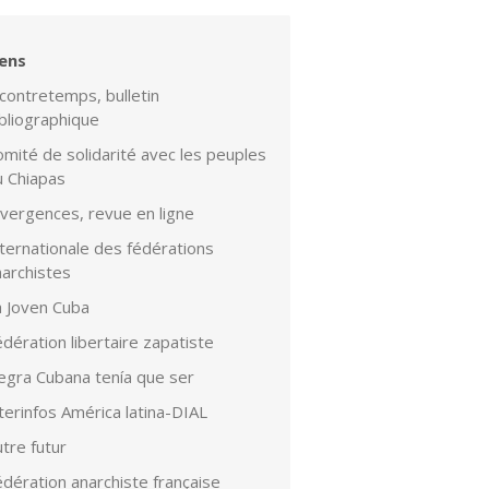
iens
contretemps, bulletin
bliographique
mité de solidarité avec les peuples
u Chiapas
ivergences, revue en ligne
ternationale des fédérations
narchistes
a Joven Cuba
dération libertaire zapatiste
egra Cubana tenía que ser
terinfos América latina-DIAL
tre futur
dération anarchiste française