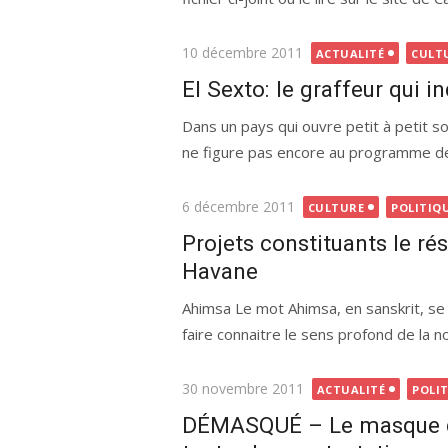
Publié
10 décembre 2011
ACTUALITÉ
CULT
le
El Sexto: le graffeur qui 
Dans un pays qui ouvre petit à petit son
ne figure pas encore au programme de
Publié
6 décembre 2011
CULTURE
POLITIQ
le
Projets constituants le ré
Havane
Ahimsa Le mot Ahimsa, en sanskrit, se 
faire connaitre le sens profond de la no
Publié
30 novembre 2011
ACTUALITÉ
POLI
le
DÉMASQUÉ – Le masque de