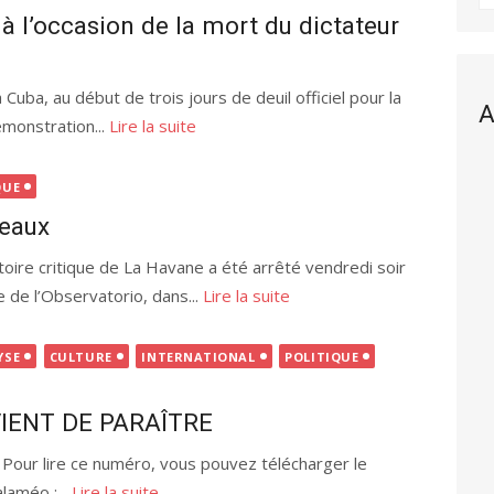
à l’occasion de la mort du dictateur
uba, au début de trois jours de deuil officiel pour la
A
émonstration...
Lire la suite
QUE
reaux
ire critique de La Havane a été arrêté vendredi soir
e de l’Observatorio, dans...
Lire la suite
YSE
CULTURE
INTERNATIONAL
POLITIQUE
VIENT DE PARAÎTRE
 Pour lire ce numéro, vous pouvez télécharger le
alaméo :...
Lire la suite