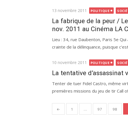
Publié
13 novembre 2011
POLITIQUE
SOCIÉ
le
La fabrique de la peur / L
nov. 2011 au Cinéma LA 
Lieu : 34, rue Daubenton, Paris 5e Qui 
crainte de la délinquance, puisque c’est
Publié
10 novembre 2011
POLITIQUE
SOCIÉ
le
La tentative d’assassinat v
Tenter de tuer Fidel Castro, même virt
premières missions du jeu de tir Call of
Pagination
←
1
…
97
98
des
publications