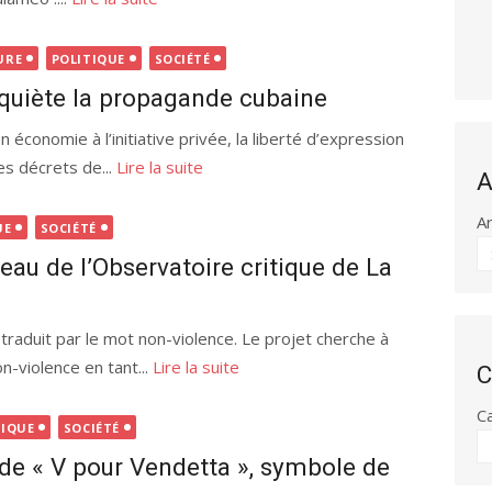
URE
POLITIQUE
SOCIÉTÉ
inquiète la propagande cubaine
 économie à l’initiative privée, la liberté d’expression
s décrets de...
Lire la suite
A
A
UE
SOCIÉTÉ
seau de l’Observatoire critique de La
traduit par le mot non-violence. Le projet cherche à
n-violence en tant...
Lire la suite
C
C
TIQUE
SOCIÉTÉ
 « V pour Vendetta », symbole de