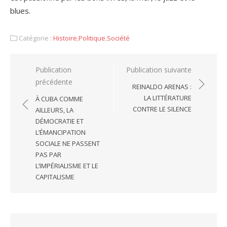
blues.
Catégorie :
Histoire
,
Politique
,
Société
Navigation
Publication
Publication suivante
précédente
de
REINALDO ARENAS :
l’article
LA LITTÉRATURE
À CUBA COMME
CONTRE LE SILENCE
AILLEURS, LA
DÉMOCRATIE ET
L’ÉMANCIPATION
SOCIALE NE PASSENT
PAS PAR
L’IMPÉRIALISME ET LE
CAPITALISME