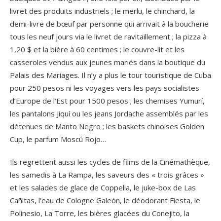
livret des produits industriels ; le merlu, le chinchard, la
demi-livre de bœuf par personne qui arrivait à la boucherie
tous les neuf jours via le livret de ravitaillement ; la pizza à
1,20 $ et la bière à 60 centimes ; le couvre-lit et les
casseroles vendus aux jeunes mariés dans la boutique du
Palais des Mariages. Il n’y a plus le tour touristique de Cuba
pour 250 pesos ni les voyages vers les pays socialistes
d’Europe de l’Est pour 1500 pesos ; les chemises Yumurí,
les pantalons Jiquí ou les jeans Jordache assemblés par les
détenues de Manto Negro ; les baskets chinoises Golden
Cup, le parfum Moscú Rojo…
Ils regrettent aussi les cycles de films de la Cinémathèque,
les samedis à La Rampa, les saveurs des « trois grâces »
et les salades de glace de Coppelia, le juke-box de Las
Cañitas, l’eau de Cologne Galeón, le déodorant Fiesta, le
Polinesio, La Torre, les bières glacées du Conejito, la