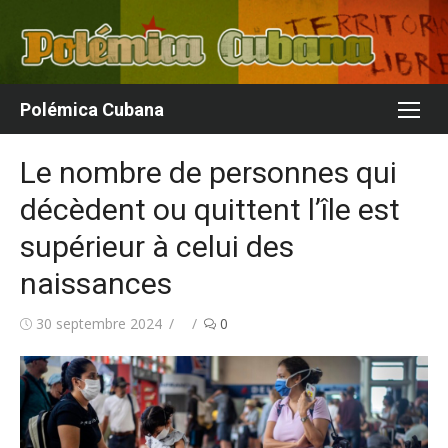
Aller
au
contenu
Polémica Cubana
Le nombre de personnes qui
décèdent ou quittent l’île est
supérieur à celui des
naissances
Publié
Auteur/autrice
30 septembre 2024
0
le