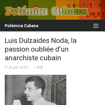
Aller
au
contenu
Polémica Cubana
Luis Dulzaides Noda, la
passion oubliée d’un
anarchiste cubain
Publié
Auteur/autrice
20 juin 2024
0
le