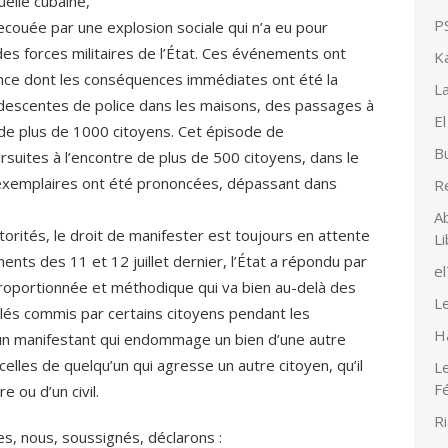
uelle cubaine,
PS
secouée par une explosion sociale qui n’a eu pour
es forces militaires de l’État. Ces événements ont
K
lence dont les conséquences immédiates ont été la
La
 descentes de police dans les maisons, des passages à
El
 de plus de 1000 citoyens. Cet épisode de
Bu
rsuites à l’encontre de plus de 500 citoyens, dans le
exemplaires ont été prononcées, dépassant dans
R
Ab
torités, le droit de manifester est toujours en attente
Li
nts des 11 et 12 juillet dernier, l’État a répondu par
e
sproportionnée et méthodique qui va bien au-delà des
Le
lés commis par certains citoyens pendant les
H
’un manifestant qui endommage un bien d’une autre
les de quelqu’un qui agresse un autre citoyen, qu’il
Le
F
e ou d’un civil.
Ri
s, nous, soussignés, déclarons :