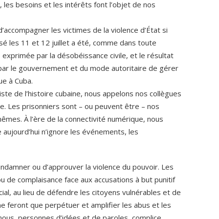
 les besoins et les intérêts font l’objet de nos
d’accompagner les victimes de la violence d’État si
é les 11 et 12 juillet a été, comme dans toute
e exprimée par la désobéissance civile, et le résultat
par le gouvernement et du mode autoritaire de gérer
que à Cuba.
te de l’histoire cubaine, nous appelons nos collègues
dre. Les prisonniers sont – ou peuvent être – nos
êmes. À l’ère de la connectivité numérique, nous
 aujourd’hui n’ignore les événements, les
 condamner ou d’approuver la violence du pouvoir. Les
ou de complaisance face aux accusations à but punitif
ial, au lieu de défendre les citoyens vulnérables et de
 ne feront que perpétuer et amplifier les abus et les
 nous, personnes d’idées et de paroles, complice,