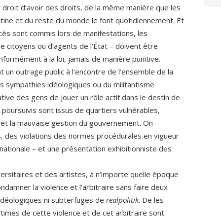
ur droit d’avoir des droits, de la même manière que les
atine et du reste du monde le font quotidiennement. Et
cès sont commis lors de manifestations, les
e citoyens ou d’agents de l’État – doivent être
formément à la loi, jamais de manière punitive.
 un outrage public à l’encontre de l’ensemble de la
 sympathies idéologiques ou du militantisme
tive des gens de jouer un rôle actif dans le destin de
 poursuivis sont issus de quartiers vulnérables,
ë et la mauvaise gestion du gouvernement. On
, des violations des normes procédurales en vigueur
ernationale – et une présentation exhibitionniste des
iversitaires et des artistes, à n’importe quelle époque
ndamner la violence et l’arbitraire sans faire deux
idéologiques ni subterfuges de
realpolitik
. De les
times de cette violence et de cet arbitraire sont