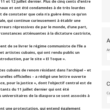
 et 12 juillet dernier. Plus de cinq cents d’entre
unaux et ont été condamnées à de très lourdes
 de constater que cela n’a guère ému ce qu’on
le, qui continue curieusement à établir une
rreurs répressives de par le monde, d’une part,
rconstances atténuantes à la dictature castriste,
A
ient de se livrer le régime communiste de l’île a
A
et artistes cubains, qui ont rendu public un
troduction, par le site « El Toque ».
stes cubains de renom résidant dans l’archipel – et
relles officielles – a rédigé une lettre ouverte
ce, pour la justice », dont l’objectif central est de
C
ants du 11 juillet dernier qui ont été
C
 universitaires de la diaspora se sont associés à
ent une protestation, qui entend également