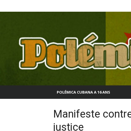
Aller
Polémica Cubana
au
contenu
POLÉMICA CUBANA A 16 ANS
Manifeste contre 
justice