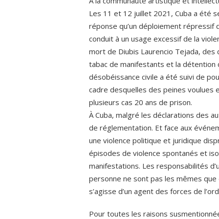
A la communauté artistique et intellect
Les 11 et 12 juillet 2021, Cuba a été 
réponse qu’un déploiement répressif d
conduit à un usage excessif de la vio
mort de Diubis Laurencio Tejada, des
tabac de manifestants et la détention
désobéissance civile a été suivi de pou
cadre desquelles des peines voulues 
plusieurs cas 20 ans de prison.
À Cuba, malgré les déclarations des au
de réglementation. Et face aux événeme
une violence politique et juridique di
épisodes de violence spontanés et iso
manifestations. Les responsabilités d
personne ne sont pas les mêmes que cel
s’agisse d’un agent des forces de l’ordr
Pour toutes les raisons susmentionnée