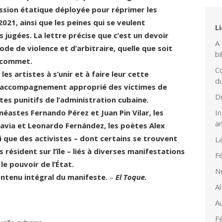
ession étatique déployée pour réprimer les
2021, ainsi que les peines qui se veulent
L
 jugées. La lettre précise que c’est un devoir
A 
e de violence et d’arbitraire, quelle que soit
bi
e commet.
Co
les artistes à s’unir et à faire leur cette
d
un accompagnement approprié des victimes de
D
ctes punitifs de l’administration cubaine.
inéastes Fernando Pérez et Juan Pin Vilar, les
In
a
Navia et Leonardo Fernández, les poètes Alex
si que des activistes – dont certains se trouvent
L
ésident sur l’île – liés à diverses manifestations
Fé
e pouvoir de l’État.
N
ntenu intégral du manifeste.
–
El Toque.
Al
Au
Fé