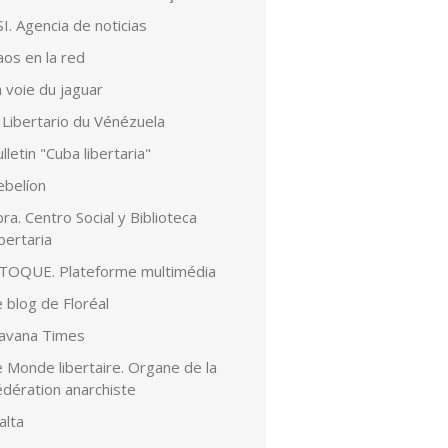
I. Agencia de noticias
aos en la red
 voie du jaguar
 Libertario du Vénézuela
lletin "Cuba libertaria"
ebelíon
ra. Centro Social y Biblioteca
bertaria
lTOQUE. Plateforme multimédia
 blog de Floréal
avana Times
 Monde libertaire. Organe de la
édération anarchiste
alta