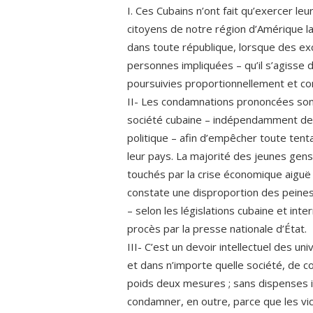
I. Ces Cubains n’ont fait qu’exercer le
citoyens de notre région d’Amérique l
dans toute république, lorsque des ex
personnes impliquées – qu’il s’agisse d
poursuivies proportionnellement et con
II- Les condamnations prononcées sont
société cubaine – indépendamment des
politique – afin d’empêcher toute tenta
leur pays. La majorité des jeunes gens
touchés par la crise économique aigu
constate une disproportion des peines
– selon les législations cubaine et int
procès par la presse nationale d’État.
III- C’est un devoir intellectuel des un
et dans n’importe quelle société, de co
poids deux mesures ; sans dispenses 
condamner, en outre, parce que les vic