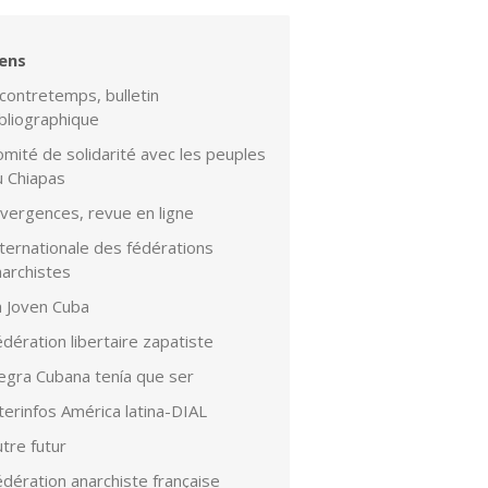
iens
contretemps, bulletin
bliographique
mité de solidarité avec les peuples
u Chiapas
ivergences, revue en ligne
ternationale des fédérations
narchistes
a Joven Cuba
dération libertaire zapatiste
egra Cubana tenía que ser
terinfos América latina-DIAL
tre futur
dération anarchiste française