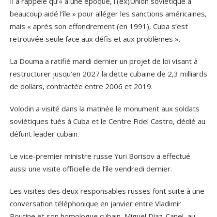
Il a rappelé qu’« à une époque, l'(ex)Union soviétique a
beaucoup aidé l’île » pour alléger les sanctions américaines,
mais « après son effondrement (en 1991), Cuba s’est
retrouvée seule face aux défis et aux problèmes ».
La Douma a ratifié mardi dernier un projet de loi visant à
restructurer jusqu’en 2027 la dette cubaine de 2,3 milliards
de dollars, contractée entre 2006 et 2019.
Volodin a visité dans la matinée le monument aux soldats
soviétiques tués à Cuba et le Centre Fidel Castro, dédié au
défunt leader cubain.
Le vice-premier ministre russe Yuri Borisov a effectué
aussi une visite officielle de l’île vendredi dernier.
Les visites des deux responsables russes font suite à une
conversation téléphonique en janvier entre Vladimir
Poutine et son homologue cubain, Miguel Díaz-Canel, au