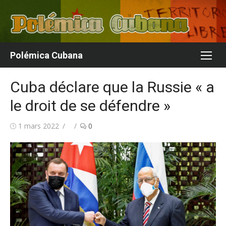
Aller
au
contenu
Polémica Cubana
Cuba déclare que la Russie « a
le droit de se défendre »
Publié
Auteur/autrice
1 mars 2022
0
le