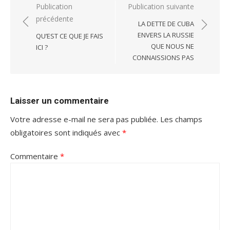
Navigation
Publication
Publication suivante
précédente
de
LA DETTE DE CUBA
l’article
ENVERS LA RUSSIE
QU’EST CE QUE JE FAIS
QUE NOUS NE
ICI ?
CONNAISSIONS PAS
Laisser un commentaire
Votre adresse e-mail ne sera pas publiée.
Les champs
obligatoires sont indiqués avec
*
Commentaire
*