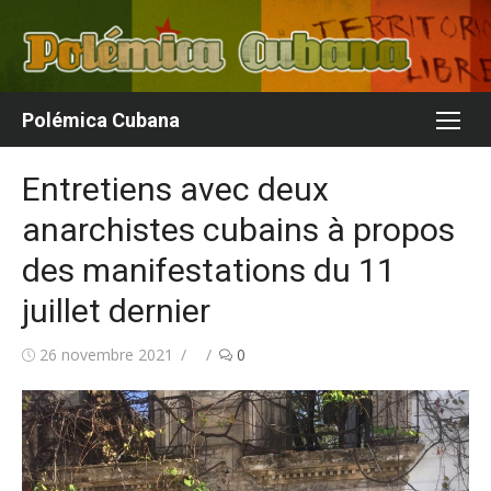
Aller
au
contenu
Polémica Cubana
Entretiens avec deux
anarchistes cubains à propos
des manifestations du 11
juillet dernier
Publié
Auteur/autrice
26 novembre 2021
0
le