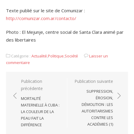
Texte publié sur le site de Comunizar :
http://comunizar.com.ar/contacto/
Photo : El Mejunje, centre social de Santa Clara animé par
des libertaires
Catégorie :
Actualité
,
Politique
,
Société
Laisser un
commentaire
Navigation
Publication
Publication suivante
précédente
de
SUPPRESSION,
l’article
ÉROSION,
MORTALITÉ
DÉMOLITION : LES
MATERNELLE À CUBA :
AUTORITARISMES
LA COULEUR DE LA
CONTRE LES
PEAU FAIT LA
ACADÉMIES (1)
DIFFÉRENCE