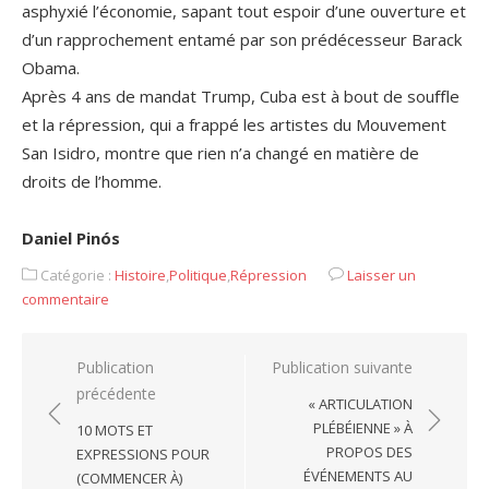
asphyxié l’économie, sapant tout espoir d’une ouverture et
d’un rapprochement entamé par son prédécesseur Barack
Obama.
Après 4 ans de mandat Trump, Cuba est à bout de souﬄe
et la répression, qui a frappé les artistes du Mouvement
San Isidro, montre que rien n’a changé en matière de
droits de l’homme.
.
Daniel Pinós
Catégorie :
Histoire
,
Politique
,
Répression
Laisser un
commentaire
Navigation
Publication
Publication suivante
précédente
de
« ARTICULATION
l’article
PLÉBÉIENNE » À
10 MOTS ET
PROPOS DES
EXPRESSIONS POUR
ÉVÉNEMENTS AU
(COMMENCER À)