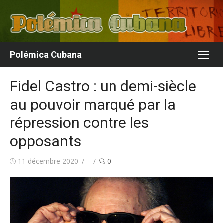
Aller
au
contenu
Polémica Cubana
Fidel Castro : un demi-siècle
au pouvoir marqué par la
répression contre les
opposants
Publié
Auteur/autrice
11 décembre 2020
0
le