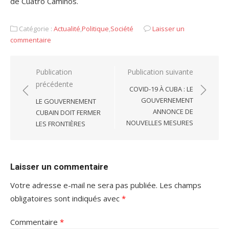
de Cuatro Caminos.
Catégorie :
Actualité
,
Politique
,
Société
Laisser un
commentaire
Navigation
Publication
Publication suivante
précédente
de
COVID-19 À CUBA : LE
l’article
GOUVERNEMENT
LE GOUVERNEMENT
ANNONCE DE
CUBAIN DOIT FERMER
NOUVELLES MESURES
LES FRONTIÈRES
Laisser un commentaire
Votre adresse e-mail ne sera pas publiée.
Les champs
obligatoires sont indiqués avec
*
Commentaire
*