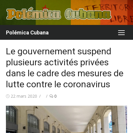
Aller
au
contenu
Polémica Cubana
Le gouvernement suspend
plusieurs activités privées
dans le cadre des mesures de
lutte contre le coronavirus
Publié
Auteur/autrice
22 mars 2020
0
le