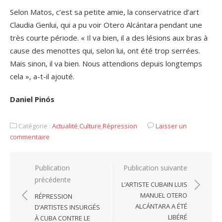
Selon Matos, c’est sa petite amie, la conservatrice d’art
Claudia Genlui, qui a pu voir Otero Alcántara pendant une
très courte période. « Il va bien, il a des lésions aux bras à
cause des menottes qui, selon lui, ont été trop serrées.
Mais sinon, il va bien. Nous attendions depuis longtemps
cela », a-t-il ajouté.
Daniel Pinós
Catégorie :
Actualité
,
Culture
,
Répression
Laisser un
commentaire
Navigation
Publication
Publication suivante
précédente
de
L’ARTISTE CUBAIN LUIS
l’article
MANUEL OTERO
RÉPRESSION
ALCÁNTARA A ÉTÉ
D’ARTISTES INSURGÉS
LIBÉRÉ
À CUBA CONTRE LE