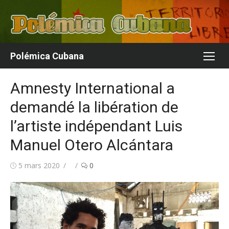
Aller
au
contenu
Polémica Cubana
Amnesty International a
demandé la libération de
l’artiste indépendant Luis
Manuel Otero Alcántara
Publié
Auteur/autrice
5 mars 2020
0
le