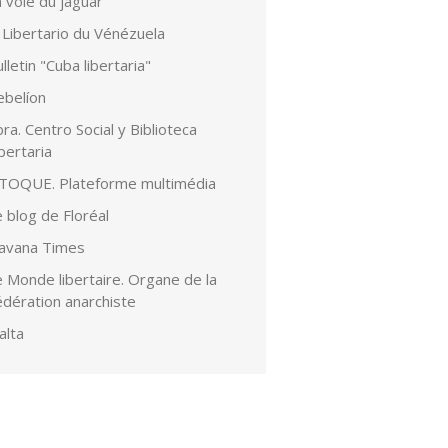
 voie du jaguar
 Libertario du Vénézuela
lletin "Cuba libertaria"
ebelíon
ra. Centro Social y Biblioteca
bertaria
lTOQUE. Plateforme multimédia
 blog de Floréal
avana Times
 Monde libertaire. Organe de la
édération anarchiste
alta