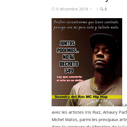
Publié
Auteur/autrice
9 décembre 2018
0
le
La
avec les artistes Iris Ruiz, Amaury Pa
Michel Matos, parmi les principaux arti
dans le voisinage du Ministère de la Cul