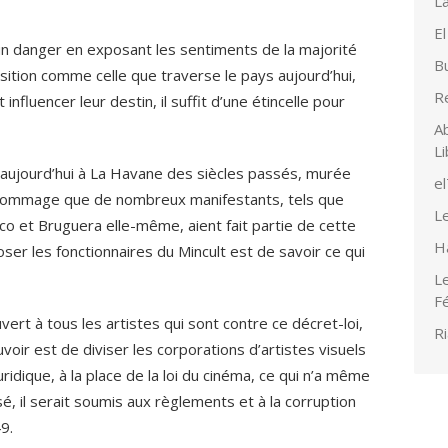
La
El
un danger en exposant les sentiments de la majorité
Bu
ition comme celle que traverse le pays aujourd’hui,
R
nfluencer leur destin, il suffit d’une étincelle pour
Ab
Li
aujourd’hui à La Havane des siècles passés, murée
e
t dommage que de nombreux manifestants, tels que
Le
co et Bruguera elle-même, aient fait partie de cette
H
ser les fonctionnaires du Mincult est de savoir ce qui
Le
F
vert à tous les artistes qui sont contre ce décret-loi,
Ri
uvoir est de diviser les corporations d’artistes visuels
uridique, à la place de la loi du cinéma, ce qui n’a même
sé, il serait soumis aux règlements et à la corruption
9.