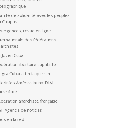
bliographique
mité de solidarité avec les peuples
u Chiapas
ivergences, revue en ligne
ternationale des fédérations
narchistes
a Joven Cuba
dération libertaire zapatiste
egra Cubana tenía que ser
terinfos América latina-DIAL
tre futur
dération anarchiste française
I. Agencia de noticias
aos en la red