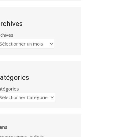
rchives
rchives
atégories
atégories
iens
contretemps, bulletin