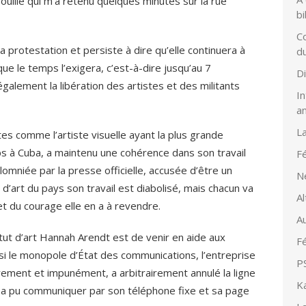
rouille qui m’a retenu quelques minutes sur la rue
bi
Co
la protestation et persiste à dire qu’elle continuera à
d
ue le temps l’exigera, c’est-à-dire jusqu’au 7
D
galement la libération des artistes et des militants
In
a
L
es comme l’artiste visuelle ayant la plus grande
ps à Cuba, a maintenu une cohérence dans son travail
Fé
é calomniée par la presse officielle, accusée d’être un
N
d’art du pays son travail est diabolisé, mais chacun va
Al
et du courage elle en a à revendre.
Au
titut d’art Hannah Arendt est de venir en aide aux
Fé
i le monopole d’État des communications, l’entreprise
PS
rement et impunément, a arbitrairement annulé la ligne
K
lle a pu communiquer par son téléphone fixe et sa page