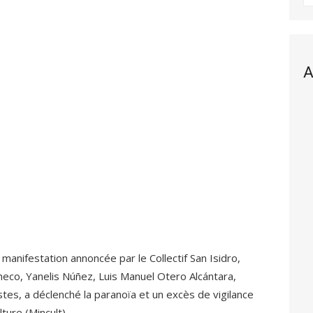
A
 manifestation annoncée par le Collectif San Isidro,
checo, Yanelis Núñez, Luis Manuel Otero Alcántara,
stes, a déclenché la paranoïa et un excès de vigilance
ture (Mincult).