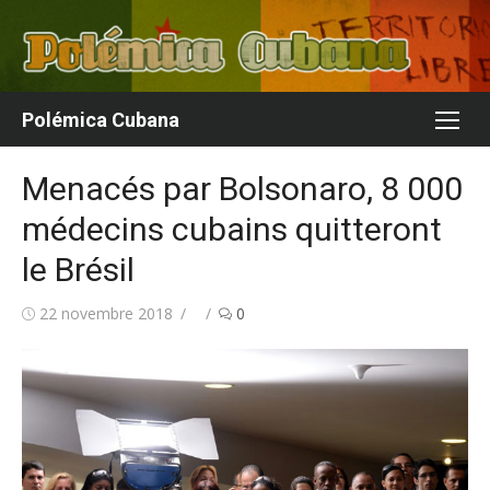
Aller
au
contenu
Polémica Cubana
Menacés par Bolsonaro, 8 000
médecins cubains quitteront
le Brésil
Publié
Auteur/autrice
22 novembre 2018
0
le