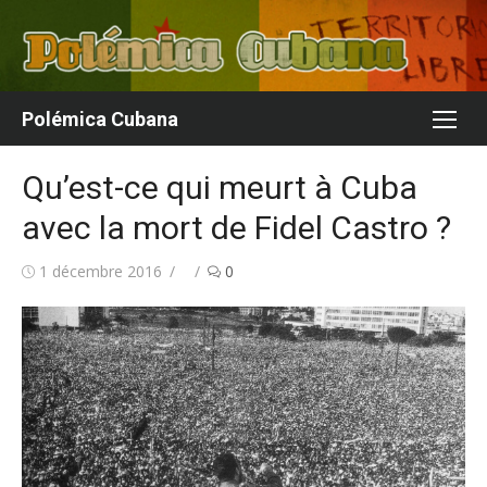
Aller
au
contenu
Polémica Cubana
Qu’est-ce qui meurt à Cuba
avec la mort de Fidel Castro ?
Publié
Auteur/autrice
1 décembre 2016
0
le