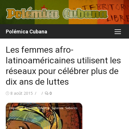
Aller
au
contenu
Polémica Cubana
Les femmes afro-
latinoaméricaines utilisent les
réseaux pour célébrer plus de
dix ans de luttes
Publié
Auteur/autrice
8 août 2015
0
le