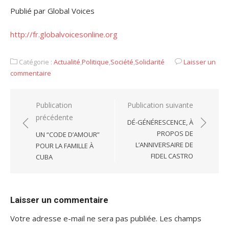
Publié par Global Voices
http://fr.globalvoicesonline.org
Catégorie :
Actualité
,
Politique
,
Société
,
Solidarité
Laisser un
commentaire
Navigation
Publication
Publication suivante
précédente
de
DÉ-GÉNÉRESCENCE, À
l’article
PROPOS DE
UN “CODE D’AMOUR”
L’ANNIVERSAIRE DE
POUR LA FAMILLE À
FIDEL CASTRO
CUBA
Laisser un commentaire
Votre adresse e-mail ne sera pas publiée.
Les champs