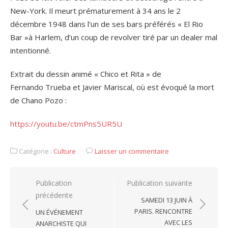
New-York. Il meurt prématurement à 34 ans le 2
décembre 1948 dans l’un de ses bars préférés « El Rio
Bar »à Harlem, d’un coup de revolver tiré par un dealer mal
intentionné.
Extrait du dessin animé « Chico et Rita » de
Fernando Trueba et Javier Mariscal, où est évoqué la mort
de Chano Pozo :
https://youtu.be/ctmPns5UR5U
Catégorie :
Culture
Laisser un commentaire
Navigation
Publication
Publication suivante
précédente
de
SAMEDI 13 JUIN À
l’article
PARIS. RENCONTRE
UN ÉVÉNEMENT
AVEC LES
ANARCHISTE QUI