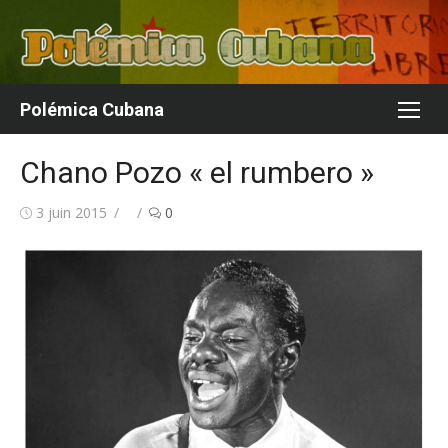
Aller
au
contenu
Polémica Cubana
Chano Pozo « el rumbero »
Publié
Auteur/autrice
3 juin 2015
0
le