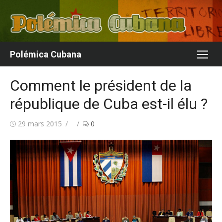
Aller
au
contenu
Polémica Cubana
Comment le président de la
république de Cuba est-il élu ?
Publié
Auteur/autrice
29 mars 2015
0
le