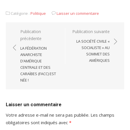
Catégorie :
Politique
Laisser un commentaire
Navigation
Publication
Publication suivante
précédente
de
LA SOCIÉTÉ CIVILE «
l’article
SOCIALISTE » AU
LA FÉDÉRATION
SOMMET DES
ANARCHISTE
AMÉRIQUES
D’AMÉRIQUE
CENTRALE ET DES
CARAÏBES (FACC) EST
NÉE !
Laisser un commentaire
Votre adresse e-mail ne sera pas publiée.
Les champs
obligatoires sont indiqués avec
*