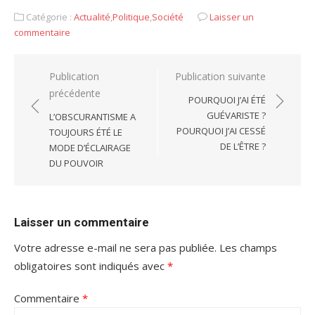
Catégorie :
Actualité
,
Politique
,
Société
Laisser un
commentaire
Navigation
Publication
Publication suivante
précédente
de
POURQUOI J’AI ÉTÉ
l’article
GUÉVARISTE ?
L’OBSCURANTISME A
POURQUOI J’AI CESSÉ
TOUJOURS ÉTÉ LE
DE L’ÊTRE ?
MODE D’ÉCLAIRAGE
DU POUVOIR
Laisser un commentaire
Votre adresse e-mail ne sera pas publiée.
Les champs
obligatoires sont indiqués avec
*
Commentaire
*