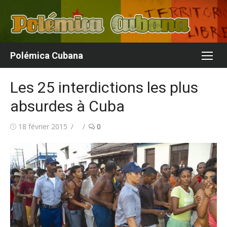
Aller
au
contenu
Polémica Cubana
Les 25 interdictions les plus
absurdes à Cuba
Publié
Auteur/autrice
18 février 2015
0
le