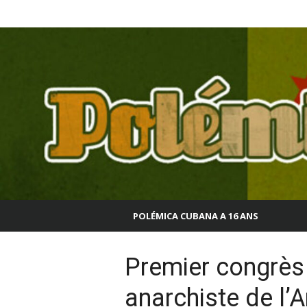
Aller
Polémica Cubana
au
contenu
POLÉMICA CUBANA A 16 ANS
Premier congrès
anarchiste de l’