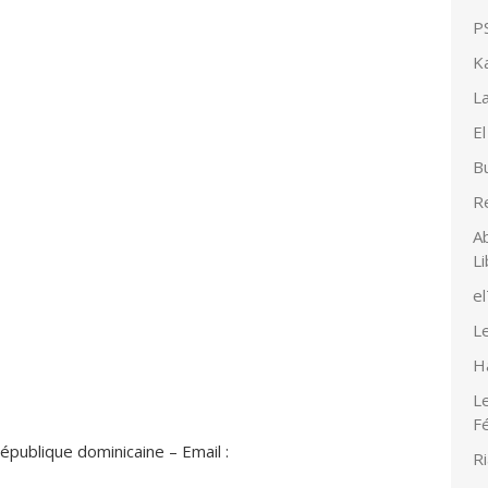
PS
K
La
El
Bu
R
Ab
Li
e
Le
H
Le
F
publique dominicaine – Email :
Ri