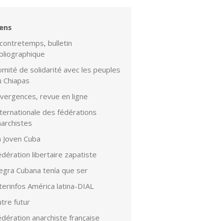
iens
contretemps, bulletin
bliographique
mité de solidarité avec les peuples
u Chiapas
ivergences, revue en ligne
ternationale des fédérations
narchistes
a Joven Cuba
dération libertaire zapatiste
egra Cubana tenía que ser
terinfos América latina-DIAL
tre futur
dération anarchiste française