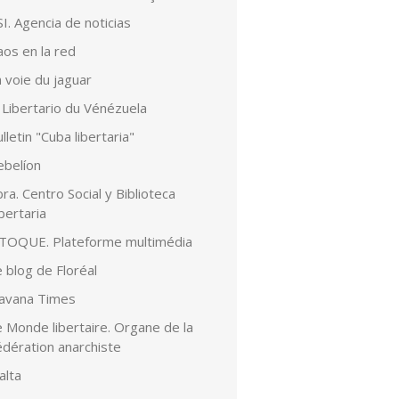
I. Agencia de noticias
aos en la red
 voie du jaguar
 Libertario du Vénézuela
lletin "Cuba libertaria"
ebelíon
ra. Centro Social y Biblioteca
bertaria
lTOQUE. Plateforme multimédia
 blog de Floréal
avana Times
 Monde libertaire. Organe de la
édération anarchiste
alta