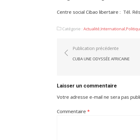
Centre social Cibao libertaire : Tél. R
Catégorie :
Actualité
,
International
,
Politiq
Navigation
Publication précédente
de
CUBA UNE ODYSSÉE AFRICAINE
l’article
Laisser un commentaire
Votre adresse e-mail ne sera pas publ
Commentaire
*