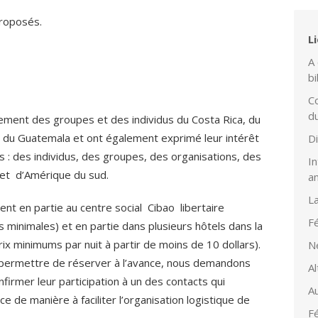
proposés.
L
A 
bi
Co
d
vement des groupes et des individus du Costa Rica, du
, du Guatemala et ont également exprimé leur intérêt
D
s : des individus, des groupes, des organisations, des
In
 et d’Amérique du sud.
a
L
ent en partie au centre social Cibao libertaire
Fé
 minimales) et en partie dans plusieurs hôtels dans la
x minimums par nuit à partir de moins de 10 dollars).
N
s permettre de réserver à l’avance, nous demandons
Al
irmer leur participation à un des contacts qui
Au
e de manière à faciliter l’organisation logistique de
Fé