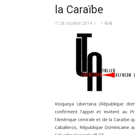
la Caraïbe
Publié
Auteur/autrice
28 octobre 2014
0
le
Kisqueya Libertaria (République domin
confirment l’appel et invitent au 
l’Amérique centrale et de la Caraïbe q
Caballeros, République Dominicaine a
Salvador Cucurulo n° 77.