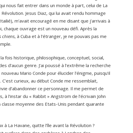
qui nous fait entrer dans un monde à part, celui de La
Révolution. Jesus Diaz, qui lui avait rendu hommage
tailié), m’avait encouragé en me disant que j’arrivais à
, chaque ouvrage est un nouveau défi. Après la
s chiens
, à Cuba et à l’étranger, je ne pouvais pas me
imple.
a fois historique, philosophique, conceptuel, social,
odes d’aucun genre. J’ai poussé à l’extrême la recherche
 nouveau Mario Conde pour élucider l’énigme, puisqu’il
. C’est curieux, au début Conde me ressemblait,
s envie d’abandonner ce personnage. Il me permet de
s, à l’instar du « Rabbit » Angstrom de l’écrivain John
la classe moyenne des Etats-Unis pendant quarante
 à La Havane, quitte l’île avant la Révolution ?
ait surface dans des enchères à Londres des