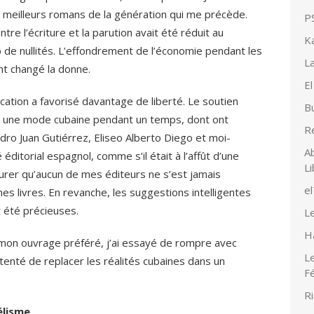
es meilleurs romans de la génération qui me précède.
PS
tre l’écriture et la parution avait été réduit au
K
 de nullités. L’effondrement de l’économie pendant les
La
nt changé la donne.
El
ication a favorisé davantage de liberté. Le soutien
Bu
té une mode cubaine pendant un temps, dont ont
R
edro Juan Gutiérrez, Eliseo Alberto Diego et moi-
Ab
itorial espagnol, comme s’il était à l’affût d’une
Li
urer qu’aucun de mes éditeurs ne s’est jamais
e
es livres. En revanche, les suggestions intelligentes
 été précieuses.
Le
H
 mon ouvrage préféré, j’ai essayé de rompre avec
Le
i tenté de replacer les réalités cubaines dans un
F
Ri
élisme