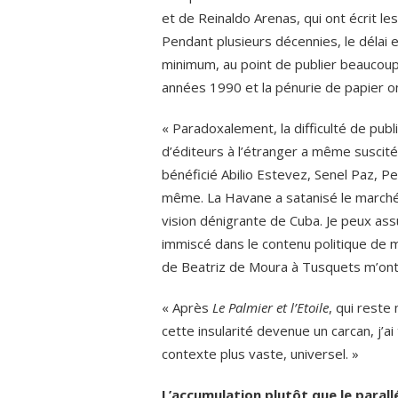
et de Reinaldo Arenas, qui ont écrit l
Pendant plusieurs décennies, le délai en
minimum, au point de publier beaucoup
années 1990 et la pénurie de papier o
« Paradoxalement, la difficulté de publ
d’éditeurs à l’étranger a même susci
bénéficié Abilio Estevez, Senel Paz, P
même. La Havane a satanisé le marché éd
vision dénigrante de Cuba. Je peux ass
immiscé dans le contenu politique de m
de Beatriz de Moura à Tusquets m’ont
« Après
Le Palmier et l’Etoile
, qui reste
cette insularité devenue un carcan, j’a
contexte plus vaste, universel. »
L’accumulation plutôt que le parall