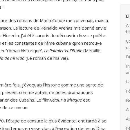
 :
L
ructure des romans de Mario Conde me convenait, mais à
A 
prison. La lecture de Reinaldo Arenas m’a donné envie
bi
Heredia. J’ai été surpris de découvrir chez ce poète
Co
s et les constantes de l’âme cubaine qu’on retrouve
d
ier ‘roman historique’,
Le Palmier et l’Etoile
(Métailié,
D
la de mi vida
(Le roman de ma vie).
In
a
L
emière fois, j’évoquais l’histoire comme une sorte de
Fé
et présent comme autant de pôles dramatiques
arler des Cubains. Le film
Retour à Ithaque
est
N
e de ce roman.
Al
Au
, l’étape de censure la plus évidente, ont tardé à se
Fé
ué longtemps en vase clos, à l’exception de Jesus Diaz