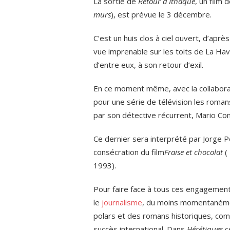
La sortie de
Retour à Ithaque
, un film
murs
), est prévue le 3 décembre.
C’est un huis clos à ciel ouvert, d’apr
vue imprenable sur les toits de La Hav
d’entre eux, à son retour d’exil.
En ce moment même, avec la collaborat
pour une série de télévision les romans
par son détective récurrent, Mario Co
Ce dernier sera interprété par Jorge Per
consécration du film
Fraise et chocolat
(
1993).
Pour faire face à tous ces engagemen
le
journalisme
, du moins momentanément
polars et des romans historiques, c
succès international. Dans
Hérétiques
c