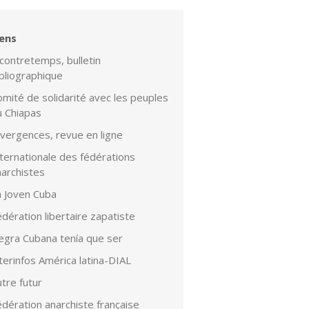
iens
contretemps, bulletin
bliographique
mité de solidarité avec les peuples
u Chiapas
ivergences, revue en ligne
ternationale des fédérations
narchistes
a Joven Cuba
dération libertaire zapatiste
egra Cubana tenía que ser
terinfos América latina-DIAL
tre futur
dération anarchiste française