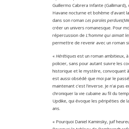
Guillermo Cabrera Infante (Gallimard), 
Havane nocturne et bohème d’avant la 
dans son roman
Les paroles perdues
(Mé
créer un univers romanesque. Pour moi
répercussion de
L’homme qui aimait le
permettre de revenir avec un roman s
«
Hérétiques
est un roman ambitieux, à l
policier, sans pour autant suivre les c
historique et le mystère, convoquant à
est aussi obsédé que moi par le passé
maintenant c’est l’inverse. Je n’ai pa
chroniquer la vie cubaine au fil du temp
Updike, qui évoque les péripéties de 
ans.
« Pourquoi Daniel Kaminsky, juif heureux
Pourquoi le tableau de Rembrandt ref