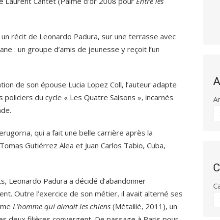
 de Laurent Cantet (Palme d’or 2008 pour
Entre les
ès un récit de Leonardo Padura, sur une terrasse avec
ane : un groupe d’amis de jeunesse y reçoit l’un
A
ion de son épouse Lucia Lopez Coll, l’auteur adapte
 policiers du cycle « Les Quatre Saisons », incarnés
A
nde.
ugorria, qui a fait une belle carrière après la
Tomas Gutiérrez Alea et Juan Carlos Tabio, Cuba,
C
ts, Leonardo Padura a décidé d’abandonner
C
. Outre l’exercice de son métier, il avait alterné ses
omme
L’homme qui aimait les chiens
(Métailié, 2011), un
es deux filières convergent. De passage à Paris pour