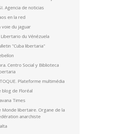
I. Agencia de noticias
aos en la red
 voie du jaguar
 Libertario du Vénézuela
lletin "Cuba libertaria"
ebelíon
ra. Centro Social y Biblioteca
bertaria
lTOQUE. Plateforme multimédia
 blog de Floréal
avana Times
 Monde libertaire. Organe de la
édération anarchiste
alta