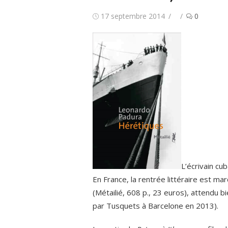
Publié
Auteur/autrice
17 septembre 2014
0
le
L’écrivain cu
En France, la rentrée littéraire est m
(Métailié, 608 p., 23 euros), attendu bi
par Tusquets à Barcelone en 2013).