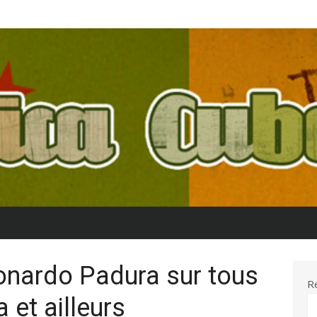
onardo Padura sur tous
R
 et ailleurs