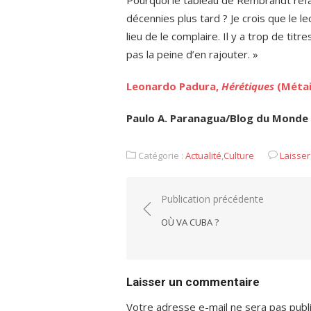
décennies plus tard ? Je crois que le le
lieu de le complaire. Il y a trop de tit
pas la peine d’en rajouter. »
Leonardo Padura,
Hérétiques
(Métail
Paulo A. Paranagua/Blog du Monde 
Catégorie :
Actualité
,
Culture
Laisse
Navigation
Publication précédente
de
OÙ VA CUBA ?
l’article
Laisser un commentaire
Votre adresse e-mail ne sera pas publ