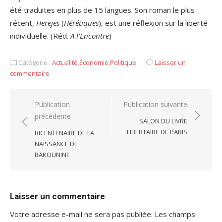
été traduites en plus de 15 langues. Son roman le plus
récent,
Herejes
(
Hérétiques
), est une réflexion sur la liberté
individuelle. (Réd.
A l’Encontre
)
Catégorie :
Actualité
,
Économie
,
Politique
Laisser un
commentaire
Navigation
Publication
Publication suivante
précédente
de
SALON DU LIVRE
l’article
LIBERTAIRE DE PARIS
BICENTENAIRE DE LA
NAISSANCE DE
BAKOUNINE
Laisser un commentaire
Votre adresse e-mail ne sera pas publiée.
Les champs