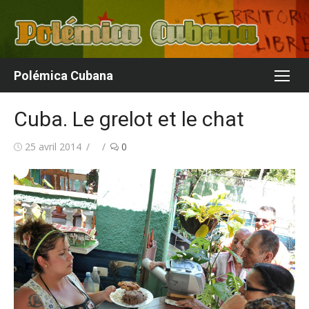
Aller
au
contenu
Polémica Cubana
Cuba. Le grelot et le chat
Publié
Auteur/autrice
25 avril 2014
0
le