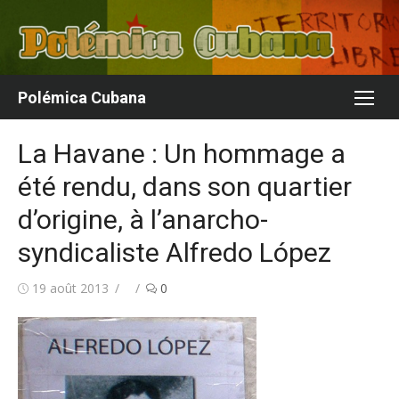
Aller
au
contenu
Polémica Cubana
La Havane : Un hommage a
été rendu, dans son quartier
d’origine, à l’anarcho-
syndicaliste Alfredo López
Publié
Auteur/autrice
19 août 2013
0
le