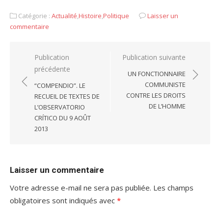
Catégorie :
Actualité
,
Histoire
,
Politique
Laisser un
commentaire
Navigation
Publication
Publication suivante
précédente
de
UN FONCTIONNAIRE
l’article
COMMUNISTE
“COMPENDIO”. LE
CONTRE LES DROITS
RECUEIL DE TEXTES DE
DE L’HOMME
L’OBSERVATORIO
CRÍTICO DU 9 AOÛT
2013
Laisser un commentaire
Votre adresse e-mail ne sera pas publiée.
Les champs
obligatoires sont indiqués avec
*