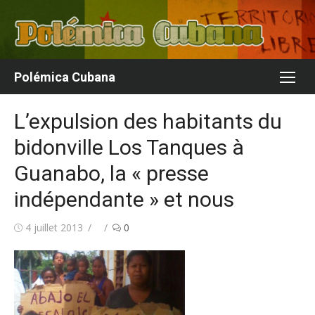
Aller
au
contenu
Polémica Cubana
L’expulsion des habitants du
bidonville Los Tanques à
Guanabo, la « presse
indépendante » et nous
Publié
Auteur/autrice
4 juillet 2013
0
le