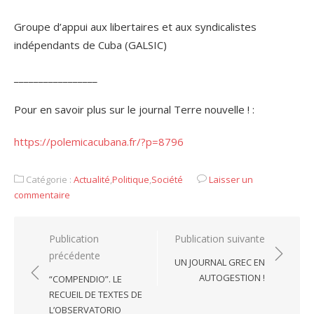
Groupe d’appui aux libertaires et aux syndicalistes
indépendants de Cuba (GALSIC)
_________________
Pour en savoir plus sur le journal Terre nouvelle ! :
https://polemicacubana.fr/?p=8796
Catégorie :
Actualité
,
Politique
,
Société
Laisser un
commentaire
Navigation
Publication
Publication suivante
précédente
de
UN JOURNAL GREC EN
l’article
AUTOGESTION !
“COMPENDIO”. LE
RECUEIL DE TEXTES DE
L’OBSERVATORIO