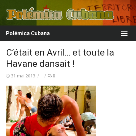
Aller
au
contenu
Polémica Cubana
C’était en Avril… et toute la
Havane dansait !
Publié
Auteur/autrice
31 mai 2013
0
le