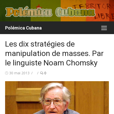
Aller
au
contenu
Polémica Cubana
Les dix stratégies de
manipulation de masses. Par
le linguiste Noam Chomsky
Publié
Auteur/autrice
30 mai 2013
0
le