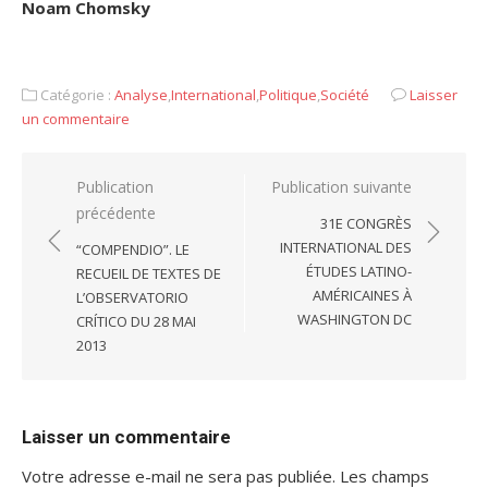
Noam Chomsky
Catégorie :
Analyse
,
International
,
Politique
,
Société
Laisser
un commentaire
Navigation
Publication
Publication suivante
précédente
de
31E CONGRÈS
l’article
INTERNATIONAL DES
“COMPENDIO”. LE
ÉTUDES LATINO-
RECUEIL DE TEXTES DE
AMÉRICAINES À
L’OBSERVATORIO
WASHINGTON DC
CRÍTICO DU 28 MAI
2013
Laisser un commentaire
Votre adresse e-mail ne sera pas publiée.
Les champs