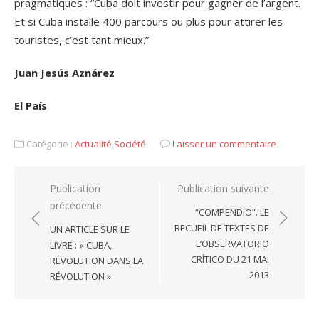
pragmatiques : “Cuba doit investir pour gagner de l’argent.
Et si Cuba installe 400 parcours ou plus pour attirer les
touristes, c’est tant mieux.”
Juan Jesús Aznárez
El País
Catégorie :
Actualité
,
Société
Laisser un commentaire
Navigation
Publication
Publication suivante
précédente
de
“COMPENDIO”. LE
l’article
RECUEIL DE TEXTES DE
UN ARTICLE SUR LE
L’OBSERVATORIO
LIVRE : « CUBA,
CRÍTICO DU 21 MAI
RÉVOLUTION DANS LA
2013
RÉVOLUTION »