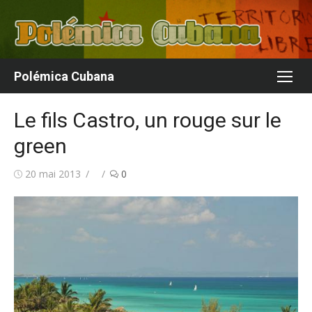
Aller
au
contenu
Polémica Cubana
Le fils Castro, un rouge sur le
green
Publié
Auteur/autrice
20 mai 2013
0
le