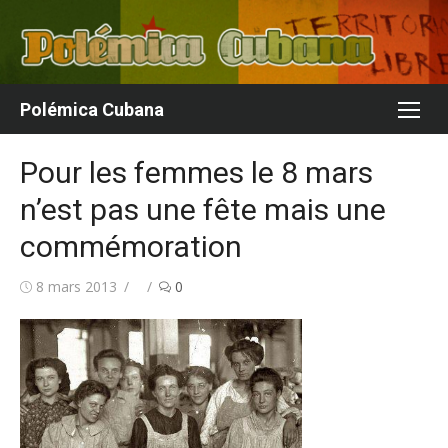
Aller
au
contenu
Polémica Cubana
Pour les femmes le 8 mars
n’est pas une fête mais une
commémoration
Publié
Auteur/autrice
8 mars 2013
0
le