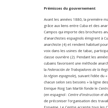
Prémisses du gouvernement
Avant les années 1880, la première man
grâce aux liens entre Cuba et des ana
Campos qui importe des brochures an
d’anarchistes espagnols émigrent à C
anarchiste (4) et rendent habituel pour 
voix dans les usines de tabac, participa
classe ouvrière (2). Pendant les anné
cubains favorisent une méthode anarcho
la
Federación de Trabajadores de la Re
la région espagnole
), suivant l’idée du 
chacun selon ses besoins » la ligne d
Enrique Roig San Martín fonde le
Centr
(en espagnol :
Centre d’instruction et d
de préconiser l’organisation des travail
Espagne. Le Centre accepte tous les C