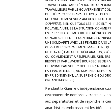
SUIVIE D’UN MEETING AVEC 18 ORATEURS A
TRAVAILLEURS DANS L’INDUSTRIE CONDUIS
TRAVAILLEURS PAR LE GOUVERNEMENT COLO
PUBLIÉ PAR 2 300 TRAVAILLEURS (2). PLUS
MEURTRE DE MENÉNDEZ ARECES, DIRECTEU
OUVRIÈRE
). BIEN QUE TOUS LES 11 SOIENT
POLAVIEJA UTILISE LA SITUATION COMME P
ENTREPREND DES MESURES DE RÉPRESSION 
CONGRÈS SE TIENT ET CONFIRME SES PRIN
UNE SOLIDARITÉ AVEC LES FEMMES DANS L
OUVRIÈRE PRINCIPALEMENT MASCULINE QUI S
DE TRAVAIL) PAR CETTE DÉCLARATION, « C’
QUI COMMENCENT À REMPLIR LES ATELIERS 
BESOIN ET PAR L’AVIDITÉ BOURGEOISE DE 
POUVONS PAS NOUS Y OPPOSER ; AIDONS-L
FAIT PAS ATTENDRE, AU MOYEN DE DÉPORTA
EMPRISONNEMENT, LA SUSPENSION DU DROIT
ORGANISATIONS (5).
Pendant la Guerre d’indépendance cubai
distribuent de nombreux tracts aux s
aux séparatistes et de rejoindre la ca
anarchistes embrassaient les idées so