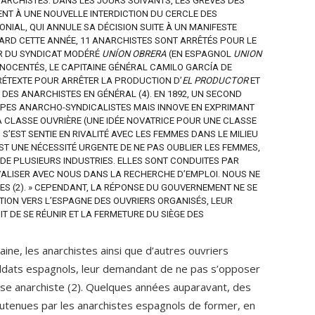
NARCHISTES. DANS LES JOURS SUIVANTS, LES GRÈVES DES
ENT À UNE NOUVELLE INTERDICTION DU CERCLE DES
NIAL, QUI ANNULE SA DÉCISION SUITE À UN MANIFESTE
 TARD CETTE ANNÉE, 11 ANARCHISTES SONT ARRÊTÉS POUR LE
R DU SYNDICAT MODÉRÉ
UNÍON OBRERA
(EN ESPAGNOL
UNION
 INNOCENTÉS, LE CAPITAINE GÉNÉRAL CAMILO GARCÍA DE
RÉTEXTE POUR ARRÊTER LA PRODUCTION D’
EL PRODUCTOR
ET
DES ANARCHISTES EN GÉNÉRAL (4). EN 1892, UN SECOND
CIPES ANARCHO-SYNDICALISTES MAIS INNOVE EN EXPRIMANT
A CLASSE OUVRIÈRE (UNE IDÉE NOVATRICE POUR UNE CLASSE
’EST SENTIE EN RIVALITÉ AVEC LES FEMMES DANS LE MILIEU
EST UNE NÉCESSITÉ URGENTE DE NE PAS OUBLIER LES FEMMES,
DE PLUSIEURS INDUSTRIES. ELLES SONT CONDUITES PAR
RIVALISER AVEC NOUS DANS LA RECHERCHE D’EMPLOI. NOUS NE
ES (2). » CEPENDANT, LA RÉPONSE DU GOUVERNEMENT NE SE
TION VERS L’ESPAGNE DES OUVRIERS ORGANISÉS, LEUR
 DE SE RÉUNIR ET LA FERMETURE DU SIÈGE DES
ne, les anarchistes ainsi que d’autres ouvriers
oldats espagnols, leur demandant de ne pas s’opposer
use anarchiste (2). Quelques années auparavant, des
utenues par les anarchistes espagnols de former, en