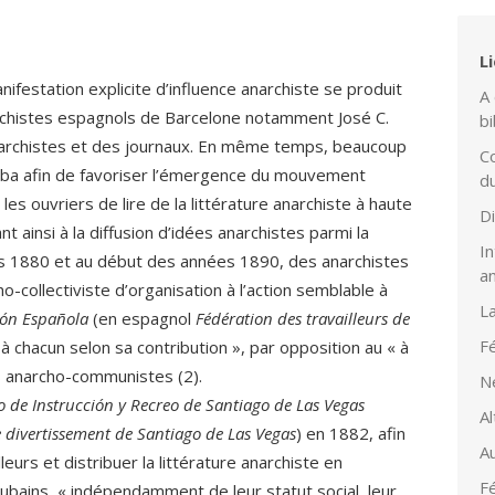
L
ifestation explicite d’influence anarchiste se produit
A 
rchistes espagnols de Barcelone notamment José C.
bi
archistes et des journaux. En même temps, beaucoup
Co
uba afin de favoriser l’émergence du mouvement
d
les ouvriers de lire de la littérature anarchiste à haute
D
nt ainsi à la diffusion d’idées anarchistes parmi la
In
es 1880 et au début des années 1890, des anarchistes
a
-collectiviste d’organisation à l’action semblable à
L
gión Española
(en espagnol
Fédération des travailleurs de
Fé
« à chacun selon sa contribution », par opposition au « à
es anarcho-communistes (2).
N
o de Instrucción y Recreo de Santiago de Las Vegas
Al
e divertissement de Santiago de Las Vegas
) en 1882, afin
Au
leurs et distribuer la littérature anarchiste en
Fé
ubains, « indépendamment de leur statut social, leur