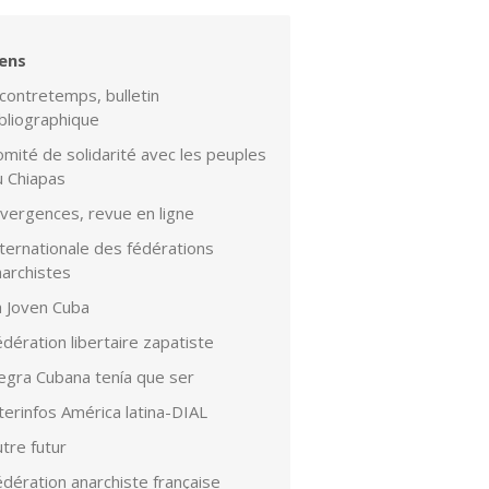
iens
contretemps, bulletin
bliographique
mité de solidarité avec les peuples
u Chiapas
ivergences, revue en ligne
ternationale des fédérations
narchistes
a Joven Cuba
dération libertaire zapatiste
egra Cubana tenía que ser
terinfos América latina-DIAL
tre futur
dération anarchiste française