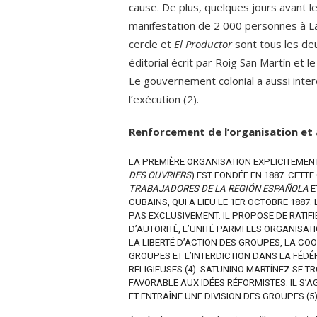
cause. De plus, quelques jours avant l
manifestation de 2 000 personnes à L
cercle et
El Productor
sont tous les de
éditorial écrit par Roig San Martín et 
Le gouvernement colonial a aussi inter
l’exécution (2).
Renforcement de l’organisation et 
LA PREMIÈRE ORGANISATION EXPLICITEMENT
DES OUVRIERS
) EST FONDÉE EN 1887. CETT
TRABAJADORES DE LA REGIÓN ESPAÑOLA
E
CUBAINS, QUI A LIEU LE 1ER OCTOBRE 188
PAS EXCLUSIVEMENT. IL PROPOSE DE RATIFI
D’AUTORITÉ, L’UNITÉ PARMI LES ORGANISA
LA LIBERTÉ D’ACTION DES GROUPES, LA CO
GROUPES ET L’INTERDICTION DANS LA FÉDÉ
RELIGIEUSES (4). SATUNINO MARTÍNEZ SE 
FAVORABLE AUX IDÉES RÉFORMISTES. IL S’AG
ET ENTRAÎNE UNE DIVISION DES GROUPES (5)