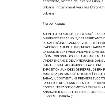
anarchiste, victime de la répression, s
cubains, notamment vers les États-Un
cubains.
Ère coloniale
AU MILIEU DU XIXE SIÈCLE, LA SOCIÉTÉ CU
DIRIGEANTE ESPAGNOLE, DES FABRICANTS D
DE CAFÉ, D’UNE CLASSE OUVRIÈRE DES PLA
S’APPROCHANT DU LUMPENPROLÉTARIAT CO
LA SOCIÉTÉ SONT PROFONDÉMENT DIVISÉES 
RÉGIME COLONIAL (2). CUBA APPARTIENT À 
L’INDÉPENDANCE, DE L’INTÉGRATION DANS 
D’ANARCHISME APPARAISSENT AVEC UNE SO
EXPOSITION AUX IDÉES DE PIERRE-JOSEPH
MARTÍNEZ (UN IMMIGRÉ ASTURIEN À CUBA)
TABAC, IL CONTIENT UNE PREMIÈRE ÉVOCAT
LA GUERRE DE DIX ANS, PREMIÈRE TENTATI
CONTRE L’ESPAGNE COMPTENT PARMI EUX D
ANARCHISTES SOUS L’INFLUENCE DE PRO
ET VICENTE GARCÍA (5).