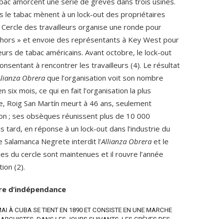
tabac amorcent une série de grèves dans trois usines.
s le tabac mènent à un lock-out des propriétaires
e Cercle des travailleurs organise une ronde pour
dehors » et envoie des représentants à Key West pour
leurs de tabac américains. Avant octobre, le lock-out
onsentant à rencontrer les travailleurs (4). Le résultat
Alianza Obrera
que l’organisation voit son nombre
six mois, ce qui en fait l’organisation la plus
te, Roig San Martín meurt à 46 ans, seulement
son ; ses obsèques réunissent plus de 10 000
s tard, en réponse à un lock-out dans l’industrie du
e Salamanca Negrete interdit l’
Allianza Obrera
et le
les du cercle sont maintenues et il rouvre l’année
ion (2).
re d’indépendance
AI À CUBA SE TIENT EN 1890 ET CONSISTE EN UNE MARCHE