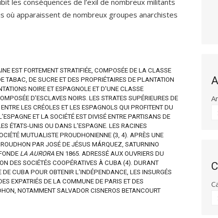
ubit les conséquences de l’exil de nombreux militants
is où apparaissent de nombreux groupes anarchistes
BAINE EST FORTEMENT STRATIFIÉE, COMPOSÉE DE LA CLASSE
A
E TABAC, DE SUCRE ET DES PROPRIÉTAIRES DE PLANTATION
NTATIONS NOIRE ET ESPAGNOLE ET D’UNE CLASSE
A
MPOSÉE D’ESCLAVES NOIRS. LES STRATES SUPÉRIEURES DE
ENTRE LES CRÉOLES ET LES ESPAGNOLS QUI PROFITENT DU
L’ESPAGNE ET LA SOCIÉTÉ EST DIVISÉ ENTRE PARTISANS DE
LES ÉTATS-UNIS OU DANS L’ESPAGNE. LES RACINES
CIÉTÉ MUTUALISTE PROUDHONIENNE (3, 4). APRÈS UNE
 PROUDHON PAR JOSÉ DE JÉSUS MÁRQUEZ, SATURNINO
 FONDE
LA AURORA
EN 1865. ADRESSÉ AUX OUVRIERS DU
ION DES SOCIÉTÉS COOPÉRATIVES À CUBA (4). DURANT
C
VE DE CUBA POUR OBTENIR L’INDÉPENDANCE, LES INSURGÉS
ES EXPATRIÉS DE LA COMMUNE DE PARIS ET DES
C
UDHON, NOTAMMENT SALVADOR CISNEROS BETANCOURT