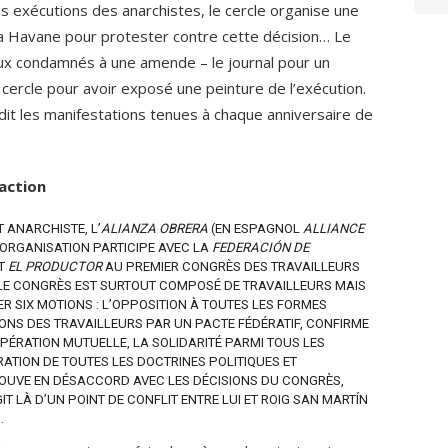
es exécutions des anarchistes, le cercle organise une
a Havane pour protester contre cette décision… Le
ux condamnés à une amende – le journal pour un
le cercle pour avoir exposé une peinture de l’exécution.
dit les manifestations tenues à chaque anniversaire de
action
 ANARCHISTE, L’
ALIANZA OBRERA
(EN ESPAGNOL
ALLIANCE
E ORGANISATION PARTICIPE AVEC LA
FEDERACIÓN DE
T
EL PRODUCTOR
AU PREMIER CONGRÈS DES TRAVAILLEURS
7. LE CONGRÈS EST SURTOUT COMPOSÉ DE TRAVAILLEURS MAIS
ER SIX MOTIONS : L’OPPOSITION À TOUTES LES FORMES
TIONS DES TRAVAILLEURS PAR UN PACTE FÉDÉRATIF, CONFIRME
OPÉRATION MUTUELLE, LA SOLIDARITÉ PARMI TOUS LES
RATION DE TOUTES LES DOCTRINES POLITIQUES ET
TROUVE EN DÉSACCORD AVEC LES DÉCISIONS DU CONGRÈS,
IT LÀ D’UN POINT DE CONFLIT ENTRE LUI ET ROIG SAN MARTÍN
.