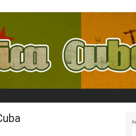
Cuba
R