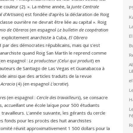
de couleur (2). ». La même année, la
Junte Centrale
PS
l d’Artisans
) est fondée d’après la déclaration de Roig
K
lasse ouvrière ne devrait être liée au capital ». Roig
La
emio de Obreros
(en espagnol
Le bulletin de coopération
El
e explicitement anarchiste à Cuba,
El Obrero
3 par des démocrates républicains, mais qui s’est
Bu
anarchiste quand Roig San Martín le reprend comme
R
(en espagnol :
Le producteur (Celui qui produit
) en
Ab
auteurs de Santiago de Las Vegas et Guanabacoa à
Li
e ainsi que des articles traduits de la revue
e
 Acracia
(4) (en espagnol
L’acratie
).
Le
res
(en espagnol :
Cercle des travailleurs
), se consacre
H
es, accueillant une école laïque pour 500 étudiants
Le
travailleurs. L’année suivante, les gérants du cercle
F
s fonds pour les procès des huit anarchistes
Ri
comité réunit approximativement 1 500 dollars pour la