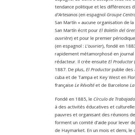
tendance politique et les différences 
d’Artesanos
(en espagnol
Groupe Centra
San Martín « aucune organisation de la c
San Martín écrit pour
El Boletín del Gr
ouvrière
) et pour le premier périodiqu
(en espagnol :
L’ouvrier
), fondé en 188
rapidement métamorphosé en journal 
rédacteur. Il crée ensuite
El Productor
1887. De plus,
El Productor
publie des 
cuba et de Tampa et Key West en Florid
française
Le Révolté
et de Barcelone
La
Fondé en 1885, le
Círculo de Trabajado
à des activités éducatives et culturell
pauvres et organisant des réunions de 
forment un comité d’aide pour lever de
de Haymarket. En un mois et demi, le 