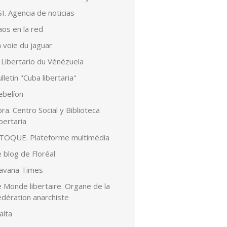
I. Agencia de noticias
aos en la red
 voie du jaguar
 Libertario du Vénézuela
lletin "Cuba libertaria"
ebelíon
ra. Centro Social y Biblioteca
bertaria
lTOQUE. Plateforme multimédia
 blog de Floréal
avana Times
 Monde libertaire. Organe de la
édération anarchiste
alta