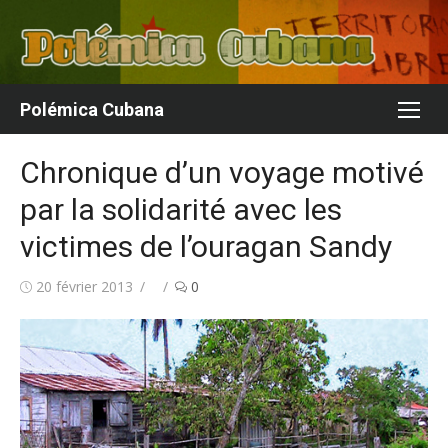
Aller
au
contenu
Polémica Cubana
Chronique d’un voyage motivé
par la solidarité avec les
victimes de l’ouragan Sandy
Publié
Auteur/autrice
20 février 2013
0
le