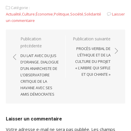
Catégorie :
Actualité
,
Culture
,
Économie
,
Politique
,
Société
,
Solidarité
Laisser
un commentaire
Navigation
Publication
Publication suivante
précédente
de
PROCÈS-VERBAL DE
l’article
L’ÉTHIQUE ET DE LA
DU LAIT AVEC DU JUS
CULTURE DU PROJET
D’ORANGE. DIALOGUE
« L’ARBRE QUI SIFFLE
D’UN ANARCHISTE DE
ET QUI CHANTE »
L’OBSERVATOIRE
CRITIQUE DE LA
HAVANE AVEC SES
AMIS DÉMOCRATES
Laisser un commentaire
Votre adresse e-mail ne sera pas publiée.
Les champs