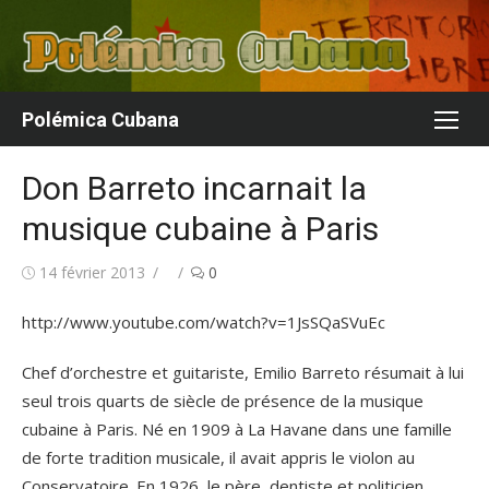
Aller
au
contenu
Polémica Cubana
Don Barreto incarnait la
musique cubaine à Paris
Publié
Auteur/autrice
14 février 2013
0
le
http://www.youtube.com/watch?v=1JsSQaSVuEc
Chef d’orchestre et guitariste, Emilio Barreto résumait à lui
seul trois quarts de siècle de présence de la musique
cubaine à Paris. Né en 1909 à La Havane dans une famille
de forte tradition musicale, il avait appris le violon au
Conservatoire. En 1926, le père, dentiste et politicien,