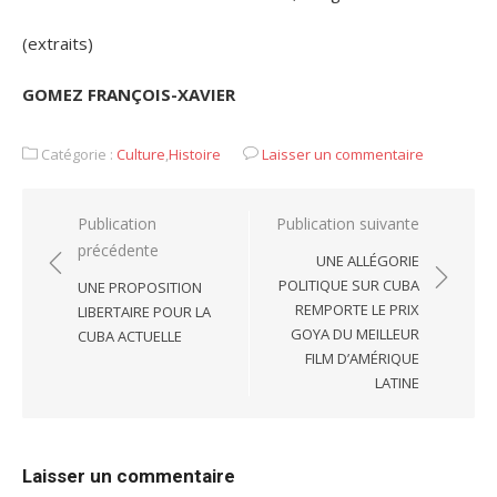
(extraits)
GOMEZ FRANÇOIS-XAVIER
Catégorie :
Culture
,
Histoire
Laisser un commentaire
Navigation
Publication
Publication suivante
précédente
de
UNE ALLÉGORIE
l’article
POLITIQUE SUR CUBA
UNE PROPOSITION
REMPORTE LE PRIX
LIBERTAIRE POUR LA
GOYA DU MEILLEUR
CUBA ACTUELLE
FILM D’AMÉRIQUE
LATINE
Laisser un commentaire