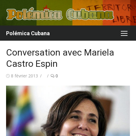
Aller
au
contenu
Polémica Cubana
Conversation avec Mariela
Castro Espin
Publié
Auteur/autrice
8 février 2013
0
le