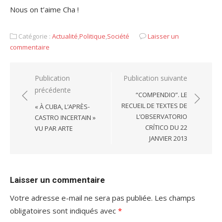
Nous on t’aime Cha !
Catégorie :
Actualité
,
Politique
,
Société
Laisser un
commentaire
Navigation
Publication
Publication suivante
précédente
de
“COMPENDIO”. LE
l’article
RECUEIL DE TEXTES DE
« À CUBA, L’APRÈS-
L’OBSERVATORIO
CASTRO INCERTAIN »
CRÍTICO DU 22
VU PAR ARTE
JANVIER 2013
Laisser un commentaire
Votre adresse e-mail ne sera pas publiée.
Les champs
obligatoires sont indiqués avec
*