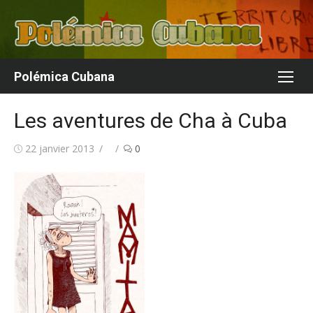
Aller
au
contenu
Polémica Cubana
Les aventures de Cha à Cuba
Publié
Auteur/autrice
22 janvier 2013
0
le