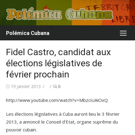
Aller
au
contenu
Polémica Cubana
Fidel Castro, candidat aux
élections législatives de
février prochain
Publié
Auteur/autrice
19 janvier 2013
0
le
http://www.youtube.com/watch?v=MbzciUAiOxQ
Les élections législatives à Cuba auront lieu le 3 février
2013, a annoncé le Conseil d’Etat, organe suprême du
pouvoir cubain.