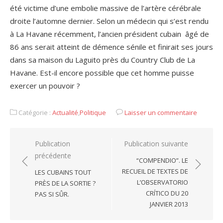
été victime d’une embolie massive de l’artère cérébrale
droite l’automne dernier. Selon un médecin qui s’est rendu
à La Havane récemment, l’ancien président cubain âgé de
86 ans serait atteint de démence sénile et finirait ses jours
dans sa maison du Laguito près du Country Club de La
Havane. Est-il encore possible que cet homme puisse
exercer un pouvoir ?
Catégorie :
Actualité
,
Politique
Laisser un commentaire
Navigation
Publication
Publication suivante
précédente
de
“COMPENDIO”. LE
l’article
RECUEIL DE TEXTES DE
LES CUBAINS TOUT
L’OBSERVATORIO
PRÈS DE LA SORTIE ?
CRÍTICO DU 20
PAS SI SÛR.
JANVIER 2013