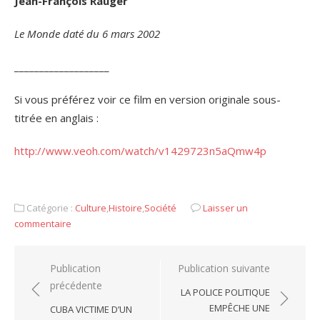
Jean-François Rauger
Le Monde daté du 6 mars 2002
___________________
Si vous préférez voir ce film en version originale sous-
titrée en anglais :
http://www.veoh.com/watch/v1429723n5aQmw4p
Catégorie :
Culture
,
Histoire
,
Société
Laisser un
commentaire
Navigation
Publication
Publication suivante
précédente
de
LA POLICE POLITIQUE
l’article
EMPÊCHE UNE
CUBA VICTIME D’UN