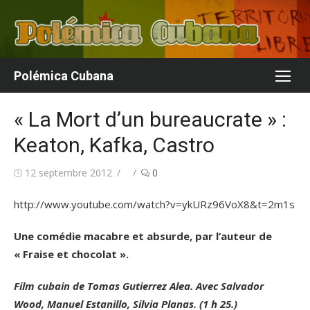
Aller
au
contenu
Polémica Cubana
« La Mort d’un bureaucrate » :
Keaton, Kafka, Castro
Publié
Auteur/autrice
12 septembre 2012
0
le
http://www.youtube.com/watch?v=ykURz96VoX8&t=2m1s
Une comédie macabre et absurde, par l’auteur de
« Fraise et chocolat ».
Film cubain de Tomas Gutierrez Alea. Avec Salvador
Wood, Manuel Estanillo, Silvia Planas. (1 h 25.)