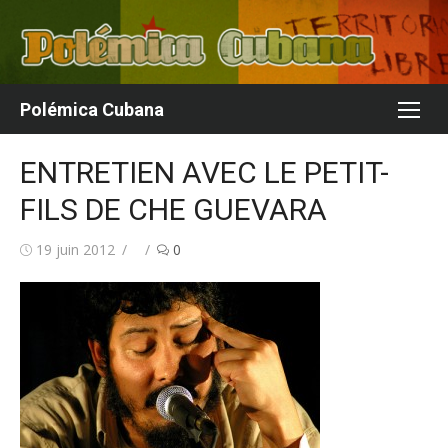
Aller
au
contenu
Polémica Cubana
ENTRETIEN AVEC LE PETIT-
FILS DE CHE GUEVARA
Publié
Auteur/autrice
19 juin 2012
0
le