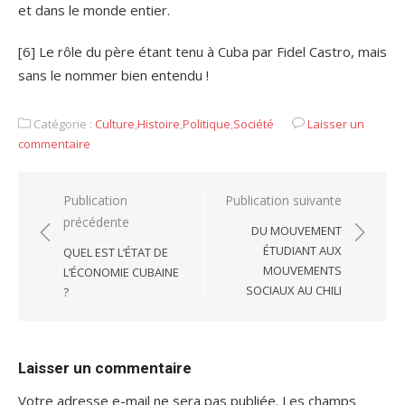
et dans le monde entier.
[6] Le rôle du père étant tenu à Cuba par Fidel Castro, mais
sans le nommer bien entendu !
Catégorie :
Culture
,
Histoire
,
Politique
,
Société
Laisser un
commentaire
Navigation
Publication
Publication suivante
précédente
de
DU MOUVEMENT
l’article
ÉTUDIANT AUX
QUEL EST L’ÉTAT DE
MOUVEMENTS
L’ÉCONOMIE CUBAINE
SOCIAUX AU CHILI
?
Laisser un commentaire
Votre adresse e-mail ne sera pas publiée.
Les champs