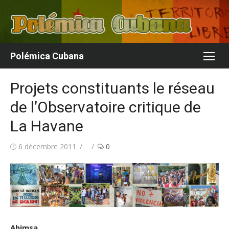
Aller
au
contenu
Polémica Cubana
Projets constituants le réseau
de l’Observatoire critique de
La Havane
Publié
Auteur/autrice
6 décembre 2011
0
le
Ahimsa