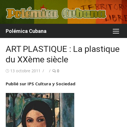
Aller
au
contenu
Polémica Cubana
ART PLASTIQUE : La plastique
du XXème siècle
Publié
Auteur/autrice
13 octobre 2011
0
le
Publié sur IPS Cultura y Sociedad