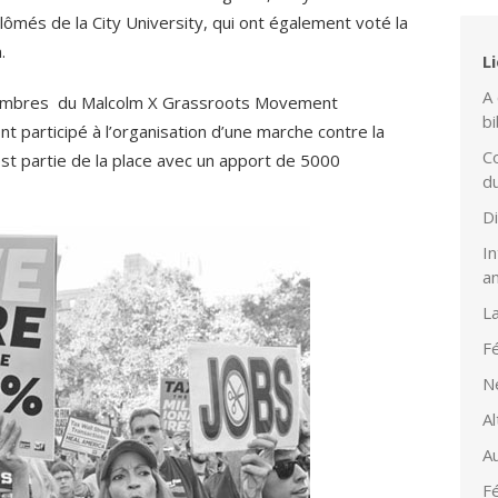
lômés de la City University, qui ont également voté la
.
L
A 
membres du Malcolm X Grassroots Movement
bi
 participé à l’organisation d’une marche contre la
Co
 est partie de la place avec un apport de 5000
d
D
In
a
L
Fé
N
Al
Au
Fé