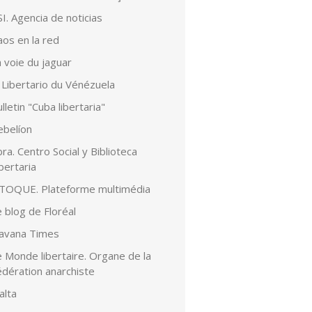
I. Agencia de noticias
aos en la red
 voie du jaguar
 Libertario du Vénézuela
lletin "Cuba libertaria"
ebelíon
ra. Centro Social y Biblioteca
bertaria
lTOQUE. Plateforme multimédia
 blog de Floréal
avana Times
 Monde libertaire. Organe de la
édération anarchiste
alta