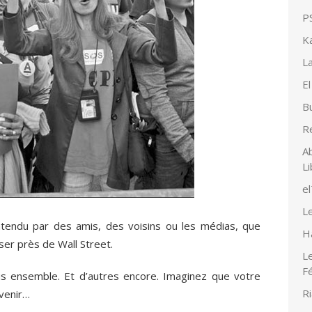
PS
K
La
El
Bu
R
Ab
Li
e
Le
ntendu par des amis, des voisins ou les médias, que
H
ser près de Wall Street.
Le
F
us ensemble. Et d’autres encore. Imaginez que votre
Ri
 venir…