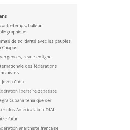
iens
contretemps, bulletin
bliographique
mité de solidarité avec les peuples
u Chiapas
ivergences, revue en ligne
ternationale des fédérations
narchistes
a Joven Cuba
dération libertaire zapatiste
egra Cubana tenía que ser
terinfos América latina-DIAL
tre futur
dération anarchiste française