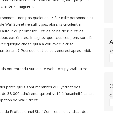
chante « Imagine ».
ersonnes… non pas quelques : 6 à 7 mille personnes. Si
Wall Street ne suffit pas, alors ils circulent à
rs autour du périmètre… et les coins de rue et les
ux deux extrémités. Imaginez que tous ces gens sont là
A
vec quelque chose qui a à voir avec la crise
aintenant ? Pourquoi est-ce ce vendredi après-midi,
A
u’ils ont entendu sur le site web Occupy Wall Street
C
enus parce qu’ils sont membres du Syndicat des
t de 38 000 adhérents qui ont voté à l’unanimité la nuit
C
upation de Wall Street.
s du Professionnel Staff Congress, le syndicat des