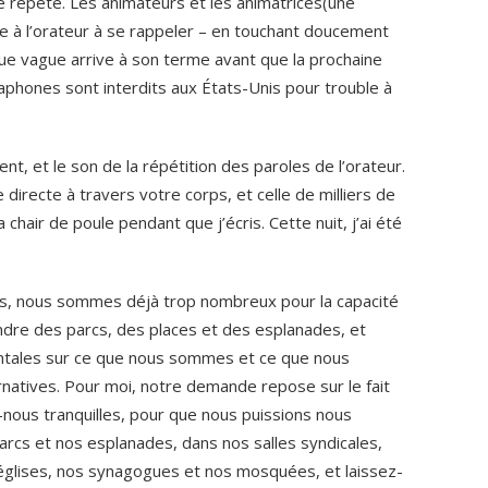
e répété. Les animateurs et les animatrices(une
e à l’orateur à se rappeler – en touchant doucement
que vague arrive à son terme avant que la prochaine
aphones sont interdits aux États-Unis pour trouble à
nt, et le son de la répétition des paroles de l’orateur.
directe à travers votre corps, et celle de milliers de
chair de poule pendant que j’écris. Cette nuit, j’ai été
ns, nous sommes déjà trop nombreux pour la capacité
ndre des parcs, des places et des esplanades, et
ontales sur ce que nous sommes et ce que nous
ernatives. Pour moi, notre demande repose sur le fait
nous tranquilles, pour que nous puissions nous
arcs et nos esplanades, dans nos salles syndicales,
 églises, nos synagogues et nos mosquées, et laissez-