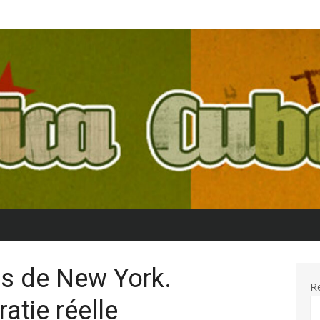
es de New York.
R
atie réelle