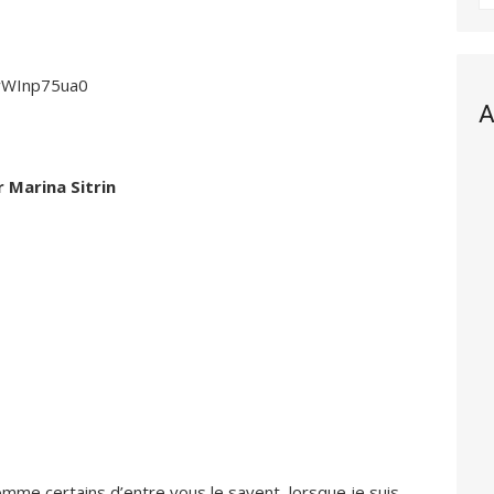
wWInp75ua0
A
 Marina Sitrin
mme certains d’entre vous le savent, lorsque je suis