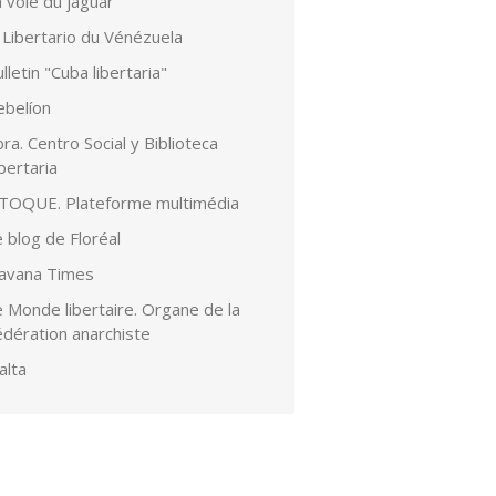
 voie du jaguar
 Libertario du Vénézuela
lletin "Cuba libertaria"
ebelíon
ra. Centro Social y Biblioteca
bertaria
lTOQUE. Plateforme multimédia
 blog de Floréal
avana Times
 Monde libertaire. Organe de la
édération anarchiste
alta