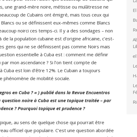
La
ds, une grand-mère noire, métisse ou mulâtresse ne
El
beaucoup de Cubains ont émigré, mais tous ceux qui
Bu
 Blancs ou se définissent eux-mêmes comme Blancs
R
eaucoup noirci ces temps-ci. Il y a des sondages – non
de la population cubaine est d’origine africaine, c’est-
Ab
Li
des gens qui ne se définissent pas comme Noirs mais
question essentielle à Cuba est : comment me définir
e
par mon ascendance ? Si l’on tient compte de
Le
à Cuba est loin d’être 12%. Le Cubain a toujours
H
e phénomène de mobilité sociale.
Le
F
 negros en Cuba ? « ) publié dans la Revue Encuentros
 question noire à Cuba est une topique traitée – par
Ri
udence ? Pourquoi topique et prudence ?
opique, au sens de quelque chose qui pourrait être
veau officiel que populaire. C’est une question abordée