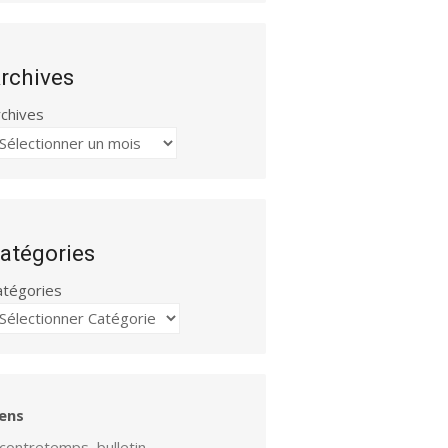
rchives
rchives
atégories
atégories
iens
contretemps, bulletin