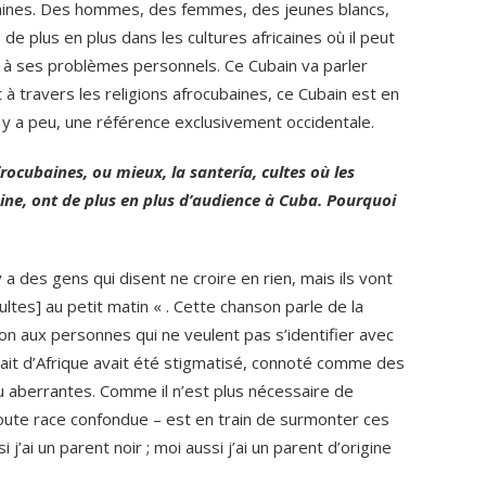
aines. Des hommes, des femmes, des jeunes blancs,
de plus en plus dans les cultures africaines où il peut
 ses problèmes personnels. Ce Cubain va parler
Et à travers les religions afrocubaines, ce Cubain est en
, il y a peu, une référence exclusivement occidentale.
rocubaines, ou mieux, la santería, cultes où les
aine, ont de plus en plus d’audience à Cuba. Pourquoi
 y a des gens qui disent ne croire en rien, mais ils vont
ultes] au petit matin « . Cette chanson parle de la
usion aux personnes qui ne veulent pas s’identifier avec
nait d’Afrique avait été stigmatisé, connoté comme des
u aberrantes. Comme il n’est plus nécessaire de
toute race confondue – est en train de surmonter ces
 j’ai un parent noir ; moi aussi j’ai un parent d’origine