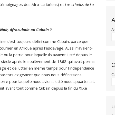
 témoignages des Afro-caribéens) et
Las criadas de La
A
A
 Noir, Afrocubain ou Cubain ?
caine s’est toujours défini comme Cubain, parce que
ourner en Afrique après l’esclavage. Aussi n’avaient-
le ou la patrie pour laquelle ils avaient lutté depuis le
e siècle après le soulèvement de 1868 qui avait permis
C
lavage et de lutter en même temps pour l’indépendance
C
parents exigeaient que nous nous définissions
rre pour laquelle nous avions lutté nous appartenait.
init avant tout comme Cubain depuis la fin du XIXe
L
A 