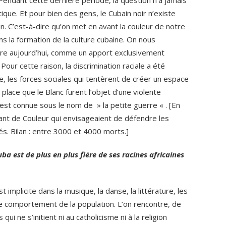
 Pendant cette dernière période, la question n’a jamais
ique. Et pour bien des gens, le Cubain noir n’existe
ain. C’est-à-dire qu’on met en avant la couleur de notre
s la formation de la culture cubaine. On nous
ore aujourd’hui, comme un apport exclusivement
our cette raison, la discrimination raciale a été
, les forces sociales qui tentèrent de créer un espace
place que le Blanc furent l’objet d’une violente
st connue sous le nom de » la petite guerre « . [En
nt de Couleur qui envisageaient de défendre les
s. Bilan : entre 3000 et 4000 morts.]
a est de plus en plus fière de ses racines africaines
 implicite dans la musique, la danse, la littérature, les
de comportement de la population. L’on rencontre, de
 ne s’initient ni au catholicisme ni à la religion