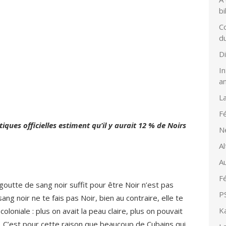
bi
Co
d
D
In
a
L
Fé
tiques officielles estiment qu’il y aurait 12 % de Noirs
N
Al
Au
Fé
outte de sang noir suffit pour être Noir n’est pas
PS
ng noir ne te fais pas Noir, bien au contraire, elle te
K
 coloniale : plus on avait la peau claire, plus on pouvait
e. C’est pour cette raison que beaucoup de Cubains qui