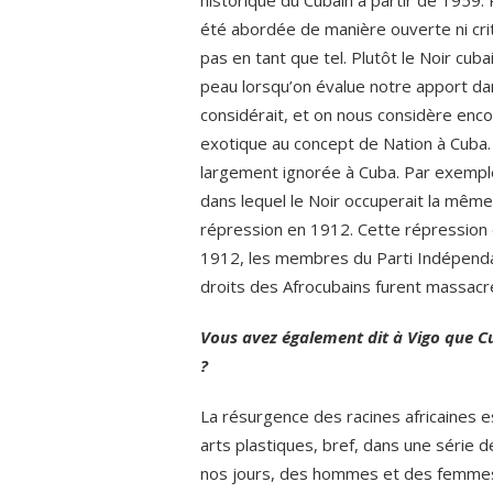
historique du Cubain à partir de 1959.
été abordée de manière ouverte ni crit
pas en tant que tel. Plutôt le Noir cub
peau lorsqu’on évalue notre apport dan
considérait, et on nous considère enc
exotique au concept de Nation à Cuba. P
largement ignorée à Cuba. Par exemple
dans lequel le Noir occuperait la même 
répression en 1912. Cette répression e
1912, les membres du Parti Indépenda
droits des Afrocubains furent massacré
Vous avez également dit à Vigo que Cub
?
La résurgence des racines africaines est
arts plastiques, bref, dans une série 
nos jours, des hommes et des femmes qui