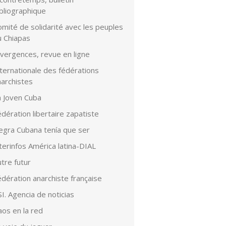
bliographique
mité de solidarité avec les peuples
u Chiapas
ivergences, revue en ligne
ternationale des fédérations
narchistes
a Joven Cuba
dération libertaire zapatiste
egra Cubana tenía que ser
terinfos América latina-DIAL
tre futur
dération anarchiste française
I. Agencia de noticias
aos en la red