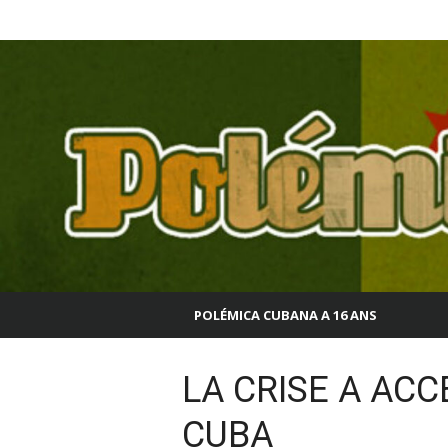
Aller
Polémica Cubana
au
contenu
POLÉMICA CUBANA A 16 ANS
LA CRISE A ACC
CUBA