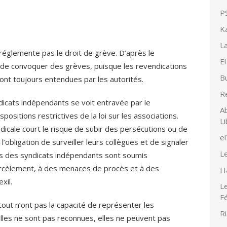
PS
K
La
 réglemente pas le droit de grève. D’après le
El
 de convoquer des grèves, puisque les revendications
Bu
 sont toujours entendues par les autorités.
R
dicats indépendants se voit entravée par le
Ab
sitions restrictives de la loi sur les associations.
Li
icale court le risque de subir des persécutions ou de
e
l’obligation de surveiller leurs collègues et de signaler
Le
ants des syndicats indépendants sont soumis
arcèlement, à des menaces de procès et à des
H
xil.
Le
F
tout n’ont pas la capacité de représenter les
Ri
u’elles ne sont pas reconnues, elles ne peuvent pas