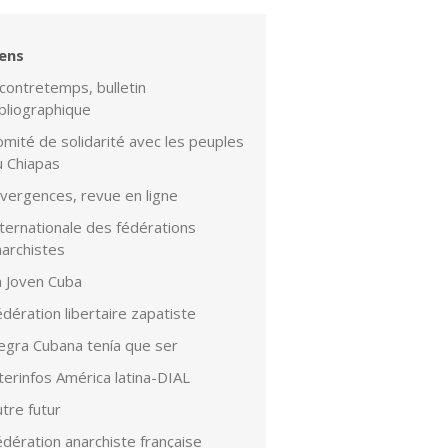
iens
contretemps, bulletin
bliographique
mité de solidarité avec les peuples
u Chiapas
ivergences, revue en ligne
ternationale des fédérations
narchistes
a Joven Cuba
dération libertaire zapatiste
egra Cubana tenía que ser
terinfos América latina-DIAL
tre futur
dération anarchiste française