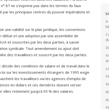
 n° 87 ne s’exprime pas dans les termes du faux
é par les principaux centres du pouvoir impérialiste et
L
A 
bi
r une validité sur le plan juridique, les conventions
Co
 un débat et une adoption par une assemblée de
d
écrit et souscrites par les deux parties, à savoir
D
sation syndicale. Tout amendement ou ajout doit
e des travailleurs et souscrit par les deux parties.
In
a
t décide des conditions de salaire et de travail dans le
L
la loi sur les investissements étrangers de 1995 exige
Fé
auchent les travailleurs via les agences d’emploi de
N
gences en dollars et ces dernières doivent verser
or elles retiennent jusqu’à 95 % des salaires.
Al
Au
Fé