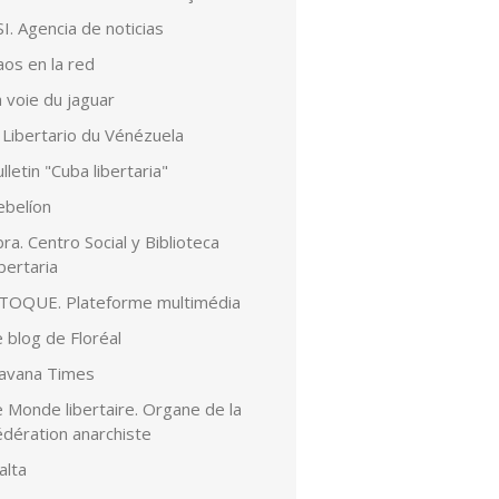
I. Agencia de noticias
aos en la red
 voie du jaguar
 Libertario du Vénézuela
lletin "Cuba libertaria"
ebelíon
ra. Centro Social y Biblioteca
bertaria
lTOQUE. Plateforme multimédia
 blog de Floréal
avana Times
 Monde libertaire. Organe de la
édération anarchiste
alta