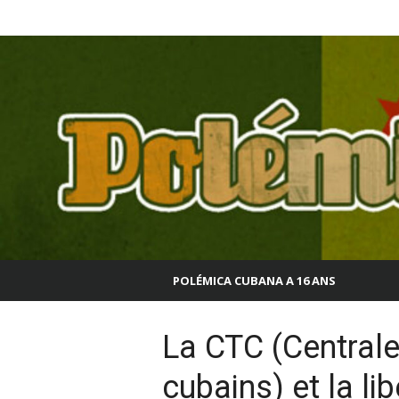
Aller
Polémica Cubana
au
contenu
POLÉMICA CUBANA A 16 ANS
La CTC (Centrale
cubains) et la li