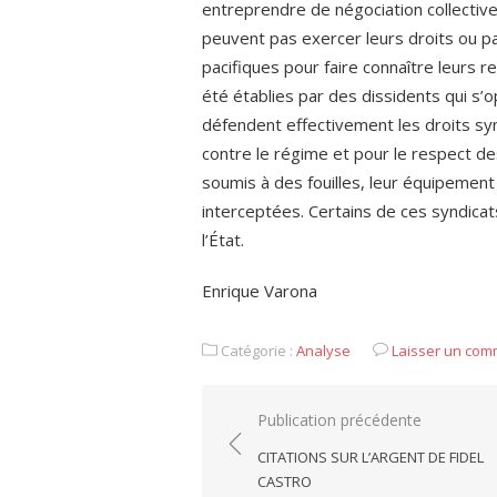
entreprendre de négociation collective 
peuvent pas exercer leurs droits ou p
pacifiques pour faire connaître leurs 
été établies par des dissidents qui s’
défendent effectivement les droits synd
contre le régime et pour le respect d
soumis à des fouilles, leur équipemen
interceptées. Certains de ces syndicats
l’État.
Enrique Varona
Catégorie :
Analyse
Laisser un com
Navigation
Publication précédente
de
CITATIONS SUR L’ARGENT DE FIDEL
l’article
CASTRO