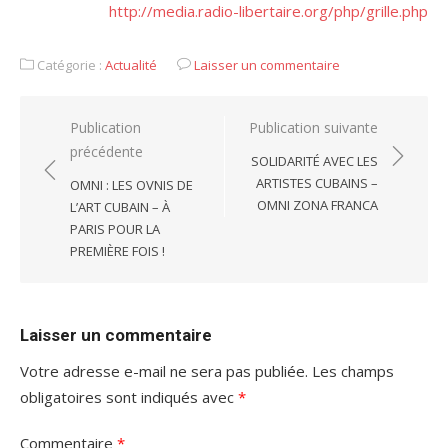
http://media.radio-libertaire.org/php/grille.php
Catégorie :
Actualité
Laisser un commentaire
Navigation
Publication
Publication suivante
précédente
de
SOLIDARITÉ AVEC LES
l’article
ARTISTES CUBAINS –
OMNI : LES OVNIS DE
OMNI ZONA FRANCA
L’ART CUBAIN – À
PARIS POUR LA
PREMIÈRE FOIS !
Laisser un commentaire
Votre adresse e-mail ne sera pas publiée.
Les champs
obligatoires sont indiqués avec
*
Commentaire
*