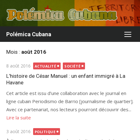
Aller
au
contenu
Polémica Cubana
Mois :
août 2016
Publié
8 août 2016
ACTUALITÉ
SOCIÉTÉ
le
L’histoire de César Manuel : un enfant immigré à La
Havane
Cet article est issu d’une collaboration avec le journal en
ligne cubain Periodismo de Barrio [journalisme de quartier].
Avec ce partenariat, nos lecteurs pourront découvrir des...
Lire la suite
Publié
3 août 2016
POLITIQUE
le