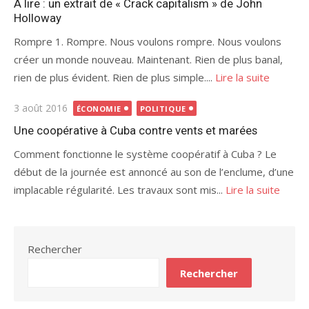
À lire : un extrait de « Crack capitalism » de John
Holloway
Rompre 1. Rompre. Nous voulons rompre. Nous voulons
créer un monde nouveau. Maintenant. Rien de plus banal,
rien de plus évident. Rien de plus simple....
Lire la suite
Publié
3 août 2016
ÉCONOMIE
POLITIQUE
le
Une coopérative à Cuba contre vents et marées
Comment fonctionne le système coopératif à Cuba ? Le
début de la journée est annoncé au son de l’enclume, d’une
implacable régularité. Les travaux sont mis...
Lire la suite
Rechercher
Rechercher